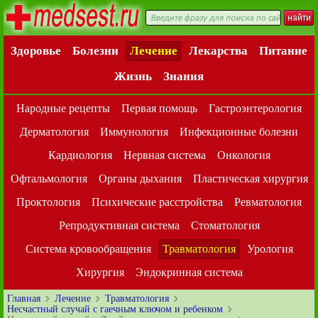
Здоровье
Болезни
Лечение
Лекарства
Питание
Жизнь
Знания
Народные рецепты
Первая помощь
Гастроэнтерология
Дерматология
Иммунология
Инфекционные болезни
Кардиология
Нервная система
Онкология
Офтальмология
Органы дыхания
Пластическая хирургия
Проктология
Психические расстройства
Ревматология
Репродуктивная система
Стоматология
Система кровообращения
Травматология
Урология
Хирургия
Эндокринная система
Главная
Лечение
Травматология
Несчастный случай с гаечным ключом и ребенком