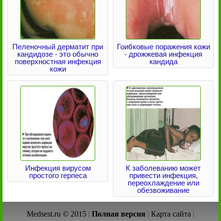
Пеленочный дерматит при
Гоибковые поражения кожи
кандидозе - это обычно
- дрожжевая инфекция
поверхностная инфекция
кандида
кожи
Инфекция вирусом
К заболеванию может
простого герпеса
привести инфекция,
переохлаждение или
обезвоживание
Medsest.ru © 2015
|
Полная версия
|
Карта сайта
|