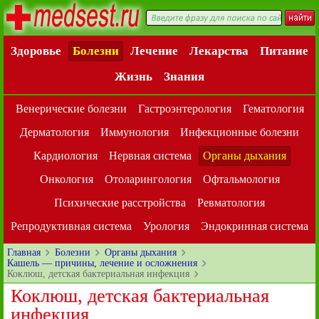
Здоровье
Болезни
Лечение
Лекарства
Питание
Жизнь
Знания
Венерические болезни
Гастроэнтерология
Гематология
Дерматология
Иммунология
Инфекционные болезни
Кардиология
Нервная система
Органы дыхания
Онкология
Отоларингология
Офтальмология
Психические расстройства
Ревматология
Репродуктивная система
Урология
Эндокринная система
Главная
Болезни
Органы дыхания
Кашель — причины, лечение и осложнения
Коклюш, детская бактериальная инфекция
Коклюш, детская бактериальная
инфекция