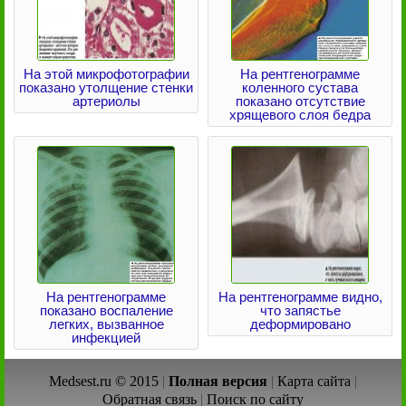
На этой микрофотографии
На рентгенограмме
показано утолщение стенки
коленного сустава
артериолы
показано отсутствие
хрящевого слоя бедра
На рентгенограмме
На рентгенограмме видно,
показано воспаление
что запястье
легких, вызванное
деформировано
инфекцией
Medsest.ru © 2015
|
Полная версия
|
Карта сайта
|
Обратная связь
|
Поиск по сайту