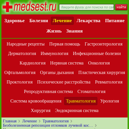
Здоровье
Болезни
Лечение
Лекарства
Питание
Жизнь
Знания
Народные рецепты
Первая помощь
Гастроэнтерология
Дерматология
Иммунология
Инфекционные болезни
Кардиология
Нервная система
Онкология
Офтальмология
Органы дыхания
Пластическая хирургия
Проктология
Психические расстройства
Ревматология
Репродуктивная система
Стоматология
Система кровообращения
Травматология
Урология
Хирургия
Эндокринная система
Главная
Лечение
Травматология
Безболезненная репозиция отломков лучевой кос…