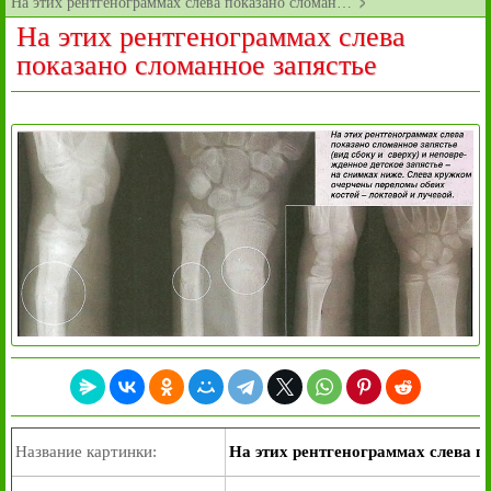
На этих рентгенограммах слева показано сломан…
На этих рентгенограммах слева
показано сломанное запястье
Название картинки:
На этих рентгенограммах слева п