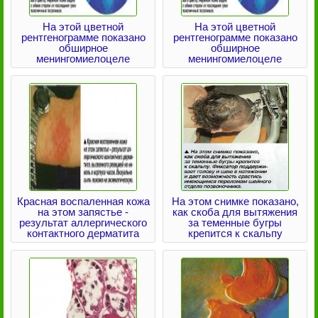
На этой цветной
На этой цветной
рентгенограмме показано
рентгенограмме показано
обширное
обширное
менингомиелоцеле
менингомиелоцеле
Красная воспаленная кожа
На этом снимке показано,
на этом запястье -
как скоба для вытяжения
результат аллергического
за теменные бугры
контактного дерматита
крепится к скальпу