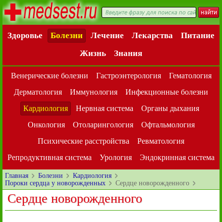
Здоровье
Болезни
Лечение
Лекарства
Питание
Жизнь
Знания
Венерические болезни
Гастроэнтерология
Гематология
Дерматология
Иммунология
Инфекционные болезни
Кардиология
Нервная система
Органы дыхания
Онкология
Отоларингология
Офтальмология
Психические расстройства
Ревматология
Репродуктивная система
Урология
Эндокринная система
Главная
Болезни
Кардиология
Пороки сердца у новорожденных
Сердце новорожденного
Сердце новорожденного