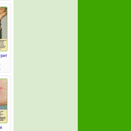
трит
м
м
я