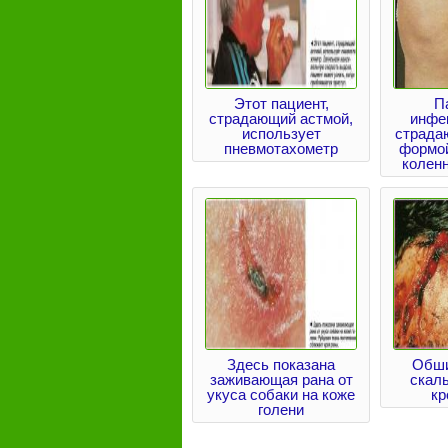
Этот пациент,
П
страдающий астмой,
инфе
использует
страда
пневмотахометр
формо
колен
Здесь показана
Обши
заживающая рана от
скал
укуса собаки на коже
кр
голени