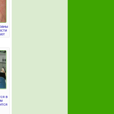
раны
ости
ают
ся в
ом
ится