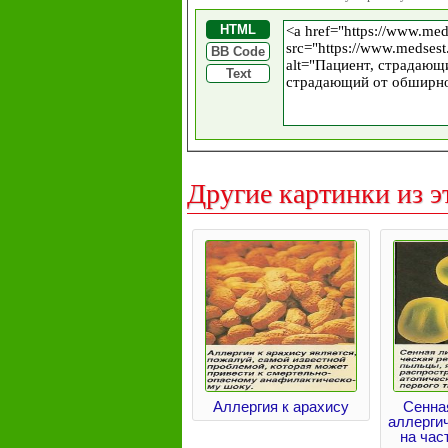
HTML
BB Code
Text
Другие картинки из э
Аллергия к арахису
Сенна
аллерги
на ча