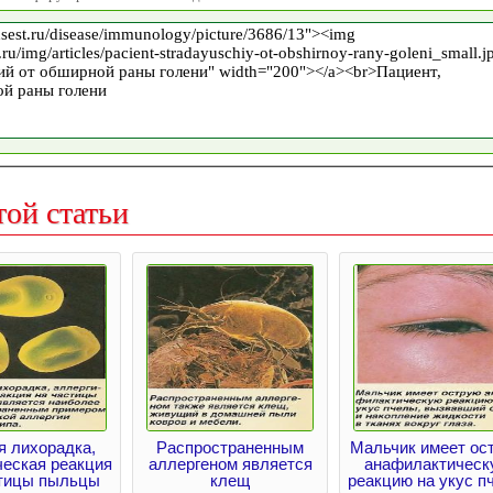
той статьи
я лихорадка,
Распространенным
Мальчик имеет ос
ческая реакция
аллергеном является
анафилактическ
стицы пыльцы
клещ
реакцию на укус п