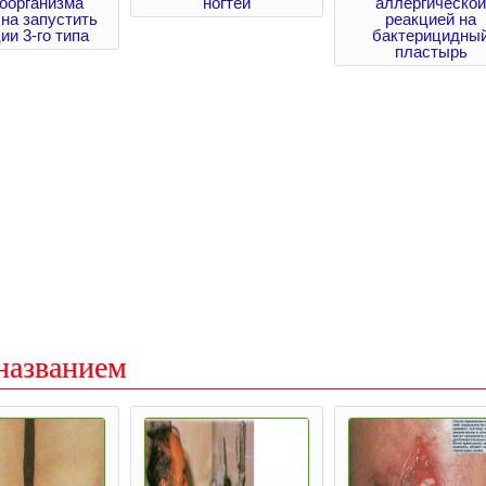
оорганизма
ногтей
аллергической
на запустить
реакцией на
ии 3-го типа
бактерицидны
пластырь
названием