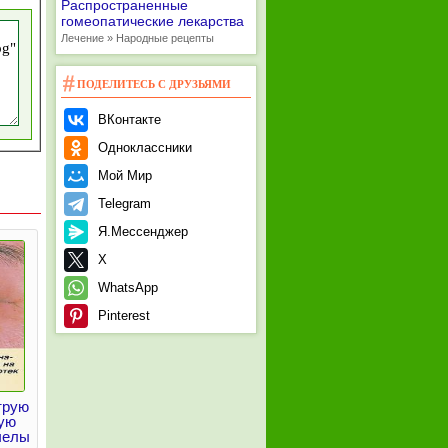
Распространенные
гомеопатические лекарства
Лечение » Народные рецепты
ПОДЕЛИТЕСЬ С ДРУЗЬЯМИ
ВКонтакте
Одноклассники
Мой Мир
Telegram
Я.Мессенджер
X
WhatsApp
Pinterest
трую
ую
челы