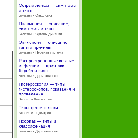
Острый лейкоз — симптомы
и типы
Болезни » Онкология
Пневмония — описание,
симптомы и типы
Болезни » Органы дыхания
Эпилепсия — описание,
типы и причины
Болезни » Нервная система
Распространенные кожные
инфекции — признаки,
борьба и виды
Болезни » Дерматология
Гистероскопия — типы
гистероскопов, показания и
проведение
Знания » Диагностика
Типы травм головы
Знания » Педиатрия
Псориаз — типы и
классификация
Болезни » Дерматология