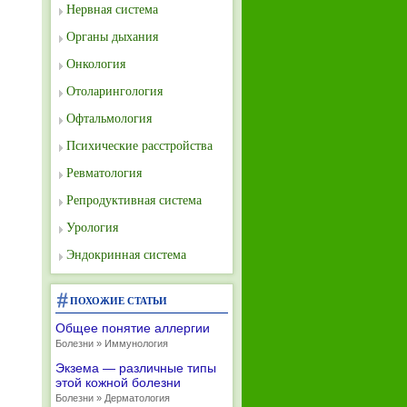
Нервная система
Органы дыхания
Онкология
Отоларингология
Офтальмология
Психические расстройства
Ревматология
Репродуктивная система
Урология
Эндокринная система
ПОХОЖИЕ СТАТЬИ
Общее понятие аллергии
Болезни » Иммунология
Экзема — различные типы
этой кожной болезни
Болезни » Дерматология