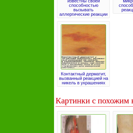
известны своей
микр
способностью
способ
вызывать
реакц
аллергические реакции
Контактный дерматит,
вызванный реакцией на
никель в украшениях
Картинки с похожим 