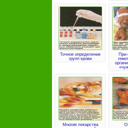
Точное определение
При
групп крови
гемо
органи
«чу
Многие лекарства
О