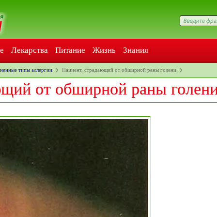
е
Лекарства
Питание
Жизнь
Знания
ненные типы аллергии
Пациент, страдающий от обширной раны голени
ющий от обширной раны голен