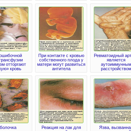
 ошибочной
При контакте с кровью
Ревматоидный ар
трансфузии
собственного плода у
является
зм отторгают
матери могут развиться
аутоиммунны
жую» кровь
антитела
расстройство
болочка
Реакция на лак для
Язва, вызванна