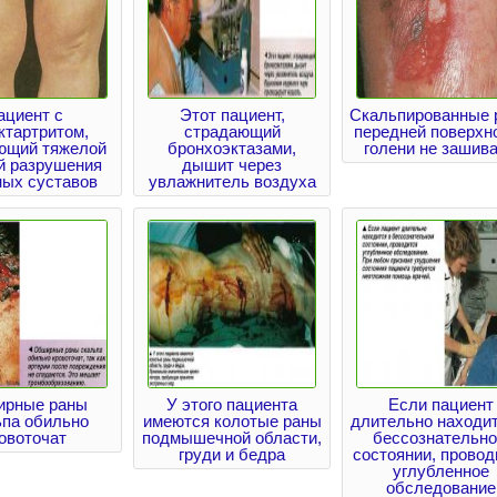
ациент с
Этот пациент,
Скальпированные 
ктартритом,
страдающий
передней поверхн
ющий тяжелой
бронхоэктазами,
голени не зашив
й разрушения
дышит через
ных суставов
увлажнитель воздуха
рные раны
У этого пациента
Если пациент
ьпа обильно
имеются колотые раны
длительно находит
овоточат
подмышечной области,
бессознательн
груди и бедра
состоянии, провод
углубленное
обследование