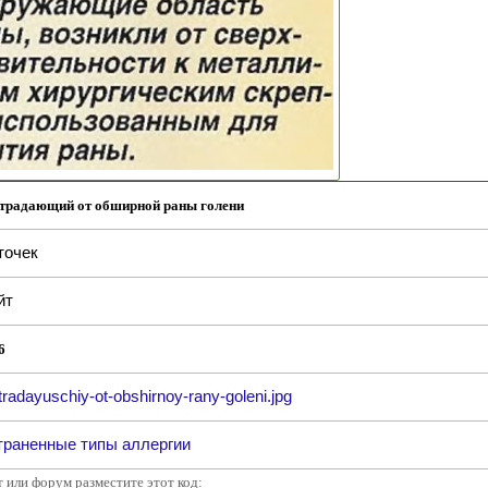
страдающий от обширной раны голени
точек
йт
6
tradayuschiy-ot-obshirnoy-rany-goleni.jpg
траненные типы аллергии
т или форум разместите этот код: