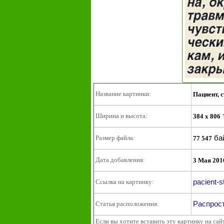
Название картинки:
Пациент, 
Ширина и высота:
384 x 806
ба
Размер файла:
77 547
Дата добавления:
3 Мая 201
pacient-s
Ссылка на картинку:
Распрос
Статья расположения:
Если вы хотите вставить эту картинку на сай