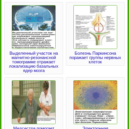
Выделенный участок на
Болезнь Паркинсона
магнитно-резонансной
поражает группы нервных
томограмме отражает
клеток
локализацию базальных
ядер мозга
Медсестра помогает
Электронная