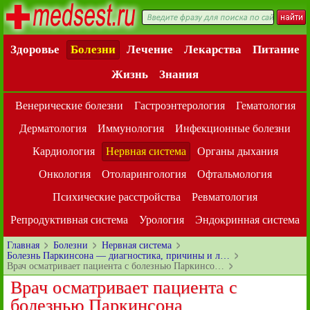
Здоровье
Болезни
Лечение
Лекарства
Питание
Жизнь
Знания
Венерические болезни
Гастроэнтерология
Гематология
Дерматология
Иммунология
Инфекционные болезни
Кардиология
Нервная система
Органы дыхания
Онкология
Отоларингология
Офтальмология
Психические расстройства
Ревматология
Репродуктивная система
Урология
Эндокринная система
Главная
Болезни
Нервная система
Болезнь Паркинсона — диагностика, причины и л…
Врач осматривает пациента с болезнью Паркинсо…
Врач осматривает пациента с
болезнью Паркинсона