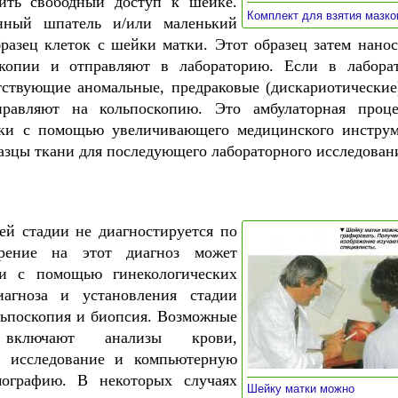
чить свободный доступ к шейке.
Комплект для взятия мазк
янный шпатель и/или маленький
бразец клеток с шейки матки. Этот образец затем нанос
скопии и отправляют в лабораторию. Если в лабора
ствующие аномальные, предраковые (дискариотические
равляют на кольпоскопию. Это амбулаторная проце
ки с помощью увеличивающего медицинского инструм
азцы ткани для последующего лабораторного исследован
ей стадии не диагностируется по
зрение на этот диагноз может
и с помощью гинекологических
иагноза и установления стадии
льпоскопия и биопсия. Возможные
 включают анализы крови,
ое исследование и компьютерную
мографию. В некоторых случаях
Шейку матки можно