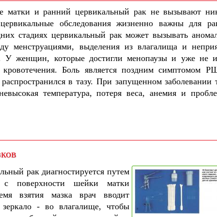
е матки и ранний цервикальный рак не вызывают ни
 цервикальные обследования жизненно важны для ра
дних стадиях цервикальный рак может вызывать анома
ду менструациями, выделения из влагалища и непри
. У женщин, которые достигли менопаузы и уже не 
я кровотечения. Боль является поздним симптомом 
 распространился в тазу. При запущенном заболевании 
невысокая температура, потеря веса, анемия и пробл
зков
льный рак диагностируется путем
х с поверхности шейки матки
емя взятия мазка врач вводит
 зеркало - во влагалище, чтобы