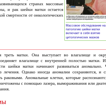
азвивающихся странах массовые
ны, и рак шейки матки остается
ой смертности от онкологических
Массовое обследование на
патологию шейки матки
включает в себя взятие
»
цитологических мазков
я треть матки. Она выступает во влагалище и окр
соединяет влагалище с внутренней полостью матки. И
сти шейки матки начинают развиваться аномально. 
з лечения. Однако иногда аномалии сохраняются, и с
ать раковыми. Аномальные клетки, которые распознаютс
 уничтожены с помощью лазера, вымораживания или диат
ания.
мы