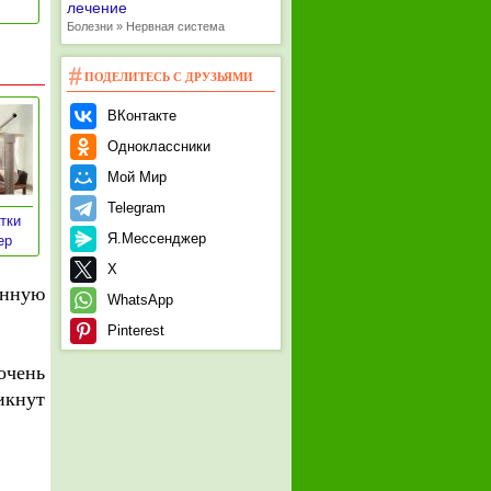
лечение
Болезни » Нервная система
ПОДЕЛИТЕСЬ С ДРУЗЬЯМИ
ВКонтакте
Одноклассники
Мой Мир
Telegram
тки
»
Я.Мессенджер
зер
X
унную
WhatsApp
Pinterest
очень
икнут