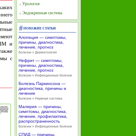
Урология
каких
Эндокринная система
ннего
льные
ятные
ПОХОЖИЕ СТАТЬИ
имеют
Алопеция — симптомы,
причины, диагностика,
РШМ и
лечение, прогноз
также
Болезни » Дерматология
емы с
Нефрит — симптомы,
причины, диагностика,
лечение, прогноз
Болезни » Инфекционные болезни
Болезнь Паркинсона —
диагностика, причины и
лечение
Болезни » Нервная система
Малярия — причины,
симптомы, диагностика,
лечение, профилактика,
распространенность
Болезни » Инфекционные болезни
СПИД — причины,