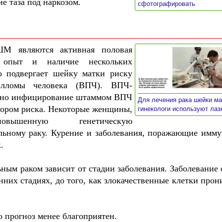
е таза под наркозом.
»
сфотографировать
ШМ являются активная половая
 опыт и наличие нескольких
о подвергает шейку матки риску
илломы человека (ВПЧ). ВПЧ-
ку но инфицирование штаммом ВПЧ
Для лечения рака шейки ма
тором риска. Некоторые женщины,
гинекологи используют ла
ышенную генетическую
льному раку. Курение и заболевания, поражающие имм
.
ным раком зависит от стадии заболевания. Заболевание 
нних стадиях, до того, как злокачественные клетки прон
о прогноз менее благоприятен.