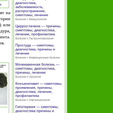
диагностика,
»
ов
заболеваемость,
распространение,
ят на
симптомы, лечение
тории
Болезни » Иммунология
) или
Цирроз печени — причины,
симптомы, диагностика,
дура,
лечение, профилактика
ента.
Болезни » Гастроэнтерология
ия.
Простуда — симптомы,
диагностика, причины и
лечение
Болезни » Инфекционные болезни
Мочекаменная болезнь —
симптомы, диагностика,
причины, лечение
Болезни » Урология
Конъюнктивит — симптомы,
проявления, причины,
диагностика, лечение,
профилактика
Болезни » Офтальмология
Гипотермия — симптомы,
диагностика причины и