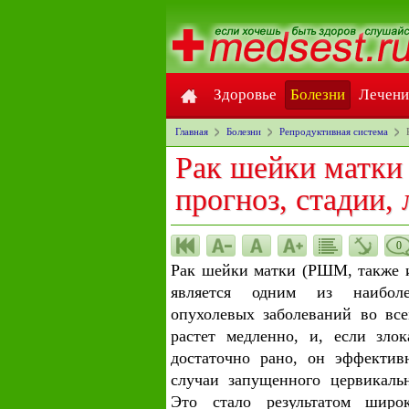
Здоровье
Болезни
Лечени
Главная
Болезни
Репродуктивная система
Рак шейки матки
прогноз, стадии,
0
Рак шейки матки (РШМ, также и
является одним из наиболе
опухолевых заболеваний во вс
растет медленно, и, если зло
достаточно рано, он эффектив
случаи запущенного цервикальн
Это стало результатом широк