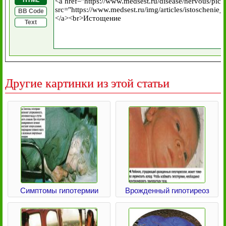
HTML
BB Code
Text
Другие картинки из этой статьи
Симптомы гипотермии
Врожденный гипотиреоз