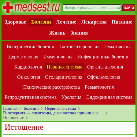
Здоровье
Болезни
Лечение
Лекарства
Питание
Жизнь
Знания
Венерические болезни
Гастроэнтерология
Гематология
Дерматология
Иммунология
Инфекционные болезни
Кардиология
Нервная система
Органы дыхания
Онкология
Отоларингология
Офтальмология
Психические расстройства
Ревматология
Репродуктивная система
Урология
Эндокринная система
Главная
Болезни
Нервная система
Гипотермия — симптомы, диагностика причины и …
Истощение
Истощение