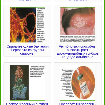
Спиралевидные бактерии
Антибиотики способны
Leptospira из группы
вызвать рост
спирохет
дрожжеподобных грибков
кандида альбиканс
Вверху (красный) антиген,
Препарат тинзапарин -