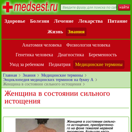
Здоровье
Болезни
Лечение
Лекарства
Питание
Жизнь
Знания
Анатомия человека
Физиология человека
Генетика человека
Диагностика
Беременность
Уход за ребенком
Педиатрия
Медицинские термины
Главная
Знания
Медицинские термины
Энциклопедия медицинских терминов на букву А
Женщина в состоянии сильного истощения
Женщина в состоянии сильного
истощения