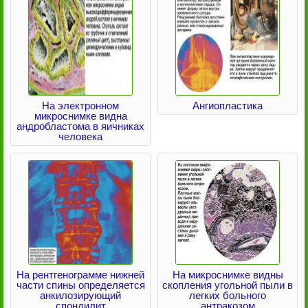
На электронном
Ангиопластика
микроснимке видна
андробластома в яичниках
человека
На рентгенограмме нижней
На микроснимке видны
части спины определяется
скопления угольной пыли в
анкилозирующий
легких больного
спондилит
антракозом