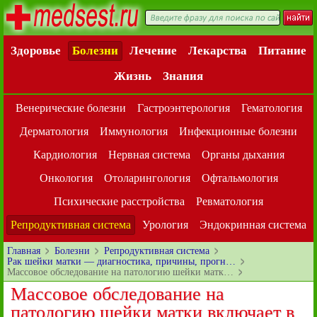
Здоровье
Болезни
Лечение
Лекарства
Питание
Жизнь
Знания
Венерические болезни
Гастроэнтерология
Гематология
Дерматология
Иммунология
Инфекционные болезни
Кардиология
Нервная система
Органы дыхания
Онкология
Отоларингология
Офтальмология
Психические расстройства
Ревматология
Репродуктивная система
Урология
Эндокринная система
Главная
Болезни
Репродуктивная система
Рак шейки матки — диагностика, причины, прогн…
Массовое обследование на патологию шейки матк…
Массовое обследование на
патологию шейки матки включает в