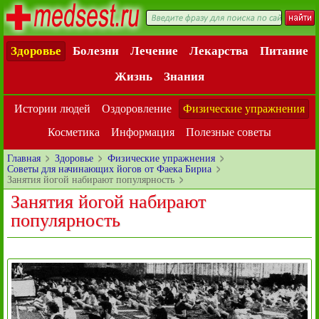
Здоровье
Болезни
Лечение
Лекарства
Питание
Жизнь
Знания
Истории людей
Оздоровление
Физические упражнения
Косметика
Информация
Полезные советы
Главная
Здоровье
Физические упражнения
Советы для начинающих йогов от Фаека Бириа
Занятия йогой набирают популярность
Занятия йогой набирают
популярность