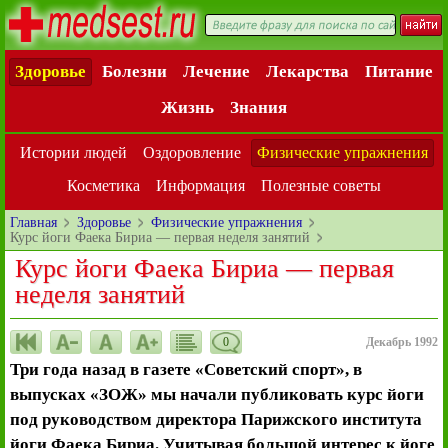
Здоровье
Болезни
Лечение
Лекарства
Питание
Жизнь
Знания
Истории людей
Оздоровление
Физические упражнения
Косметика
Информация
Полезные советы
Главная
Здоровье
Физические упражнения
Курс йоги Фаека Бириа — первая неделя занятий
Курс йоги Фаека Бириа — первая
неделя занятий
0
Декабрь 1992
Три года назад в газете «Советский спорт», в
выпусках «ЗОЖ» мы начали публиковать курс йоги
под руководством директора Парижского института
йоги Фаека Бириа. Учитывая большой интерес к йоге