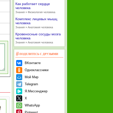
Как работает сердце
человека
Знания » Физиология человека
Комплекс лицевых мышц
человека
Знания » Анатомия человека
Кровеносные сосуды мозга
человека
Знания » Анатомия человека
ПОДЕЛИТЕСЬ С ДРУЗЬЯМИ
ВКонтакте
Одноклассники
Мой Мир
Telegram
Я.Мессенджер
X
WhatsApp
Pinterest