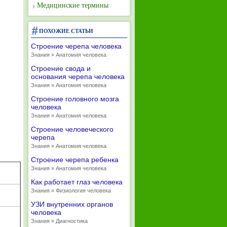
Медицинские термины
ПОХОЖИЕ СТАТЬИ
Строение черепа человека
Знания » Анатомия человека
Строение свода и
основания черепа человека
Знания » Анатомия человека
Строение головного мозга
человека
Знания » Анатомия человека
Строение человеческого
черепа
Знания » Анатомия человека
Строение черепа ребенка
Знания » Анатомия человека
Как работает глаз человека
Знания » Физиология человека
УЗИ внутренних органов
человека
Знания » Диагностика