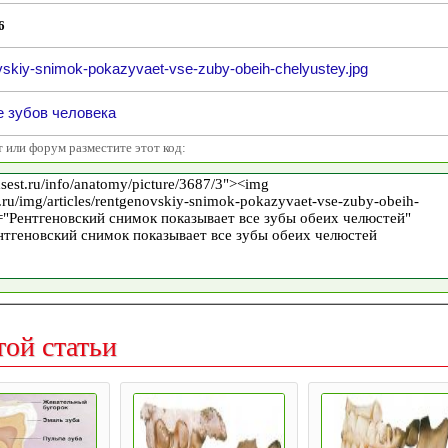
6
vskiy-snimok-pokazyvaet-vse-zuby-obeih-chelyustey.jpg
 зубов человека
т или форум разместите этот код:
той статьи