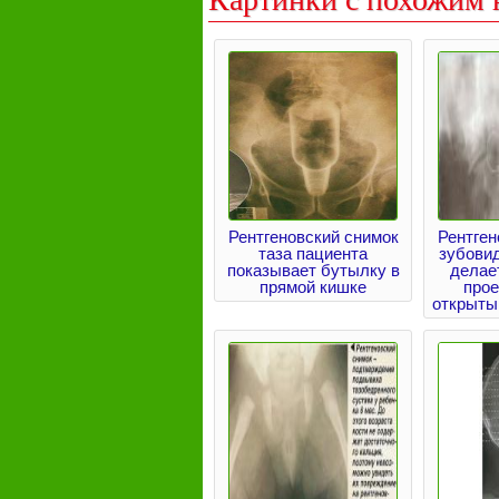
Рентгеновский снимок
Рентген
таза пациента
зубовид
показывает бутылку в
делае
прямой кишке
прое
открыты