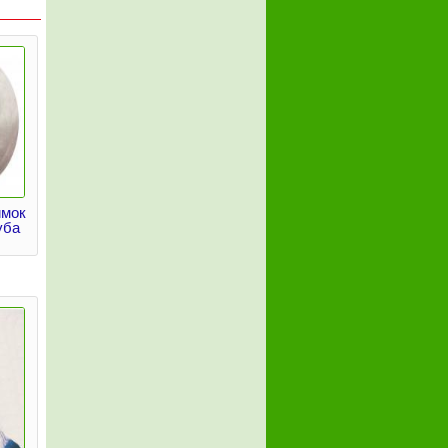
имок
уба