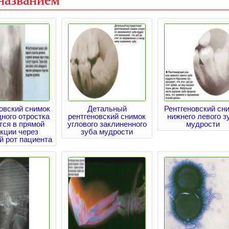
овский снимок
Детальный
Рентгеновский сн
ного отростка
рентгеновский снимок
нижнего левого з
тся в прямой
углового заклиненного
мудрости
кции через
зуба мудрости
й рот пациента