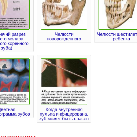
ечнй разрез
Челюсти
Челюсти шестилет
его молара
новорожденного
ребенка
ого коренного
зуба)
Цветная
Когда внутренняя
ограмма зубов
пульпа инфицирована,
зуб может быть спасен
названием