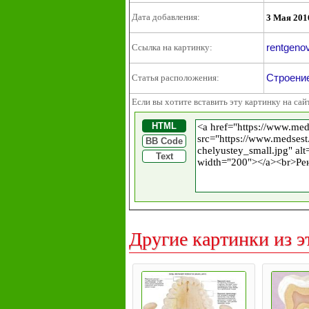
Дата добавления:
3 Мая 201
rentgeno
Ссылка на картинку:
Строение
Статья расположения:
Если вы хотите вставить эту картинку на сай
HTML
BB Code
Text
Другие картинки из э