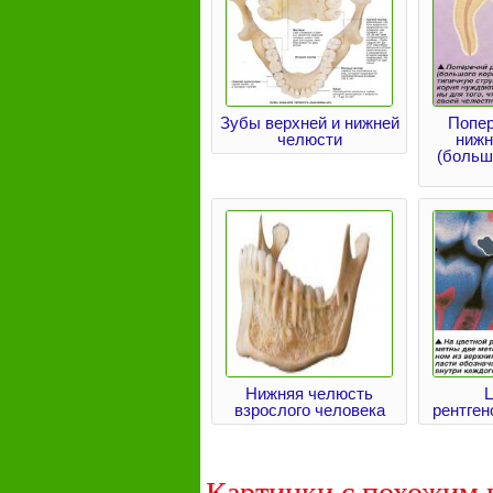
Зубы верхней и нижней
Попер
челюсти
нижн
(больш
Нижняя челюсть
взрослого человека
рентген
Картинки с похожим 