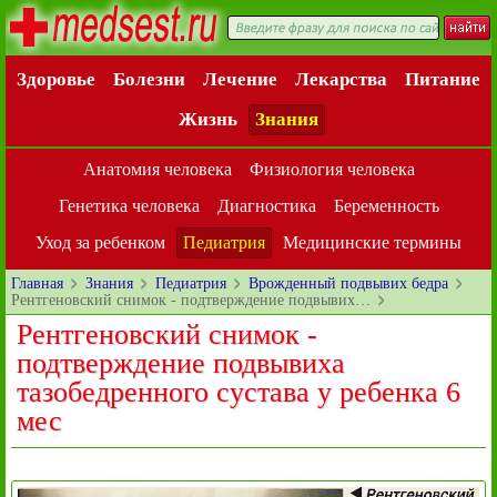
Здоровье
Болезни
Лечение
Лекарства
Питание
Жизнь
Знания
Анатомия человека
Физиология человека
Генетика человека
Диагностика
Беременность
Уход за ребенком
Педиатрия
Медицинские термины
Главная
Знания
Педиатрия
Врожденный подвывих бедра
Рентгеновский снимок - подтверждение подвывих…
Рентгеновский снимок -
подтверждение подвывиха
тазобедренного сустава у ребенка 6
мес