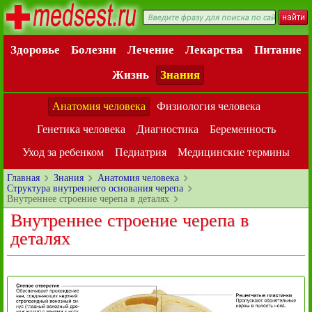
Здоровье
Болезни
Лечение
Лекарства
Питание
Жизнь
Знания
Анатомия человека
Физиология человека
Генетика человека
Диагностика
Беременность
Уход за ребенком
Педиатрия
Медицинские термины
Главная
Знания
Анатомия человека
Структура внутреннего основания черепа
Внутреннее строение черепа в деталях
Внутреннее строение черепа в
деталях