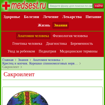
Здоровье
Болезни
Лечение
Лекарства
Питание
Жизнь
Знания
Анатомия человека
Физиология человека
Генетика человека
Диагностика
Беременность
Уход за ребенком
Педиатрия
Медицинские термины
Главная
Знания
Анатомия человека
Крестец и копчик. Корешки спинномозговых нерв…
Сакроилеит
Сакроилеит