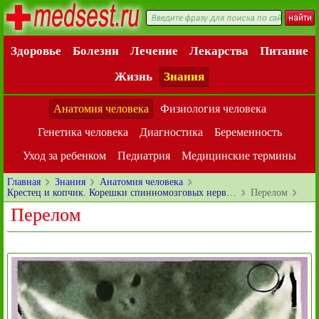
Здоровье
Болезни
Лечение
Лекарства
Питание
Жизнь
Знания
Анатомия человека
Физиология человека
Генетика человека
Диагностика
Беременность
Уход за ребенком
Педиатрия
Медицинские термины
Главная
Знания
Анатомия человека
Крестец и копчик. Корешки спинномозговых нерв…
Перелом
Перелом