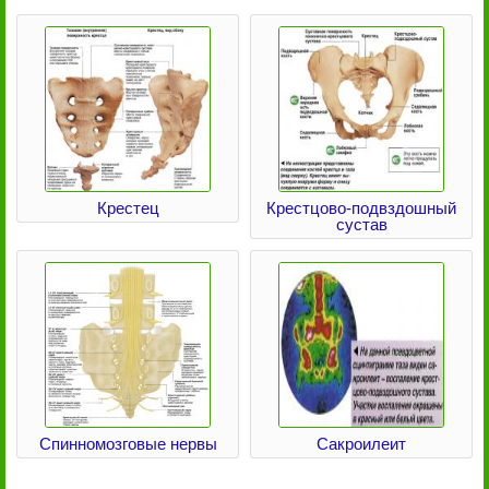
Крестец
Крестцово-подвздошный
сустав
Спинномозговые нервы
Сакроилеит