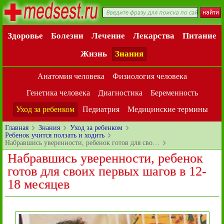
Здоровье
Болезни
Лечение
Лекарства
Питание
Жизнь
Знания
Анатомия человека
Физиология человека
Генетика человека
Диагностика
Беременность
Уход за ребенком
Педиатрия
Медицинские термины
Главная
Знания
Уход за ребенком
Ребенок учится ползать и ходить
Набравшись уверенности, ребенок готов для сво…
Набравшись уверенности, ребенок
готов для своих первых шагов в 12-
18 месяцев