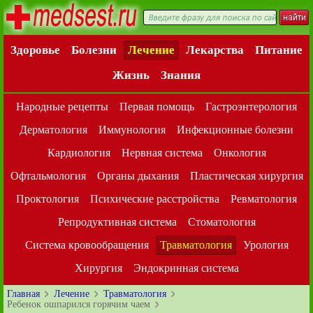
Здоровье
Болезни
Лечение
Лекарства
Питание
Жизнь
Знания
Народные рецепты
Первая помощь
Гастроэнтерология
Дерматология
Иммунология
Инфекционные болезни
Кардиология
Нервная система
Онкология
Офтальмология
Органы дыхания
Пластическая хирургия
Проктология
Психические расстройства
Ревматология
Репродуктивная система
Стоматология
Система кровообращения
Травматология
Урология
Хирургия
Эндокринная система
Главная
Лечение
Травматология
Ребенок ошпарился горячим чаем