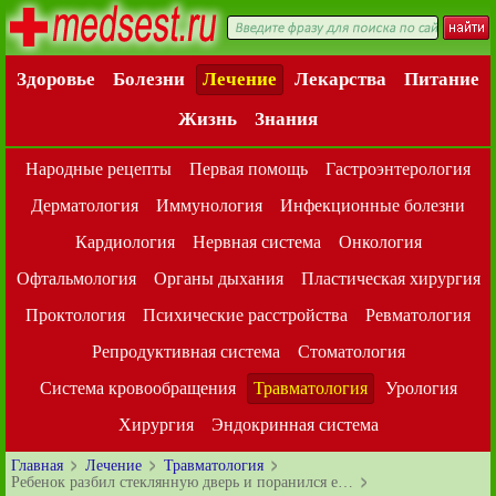
Здоровье
Болезни
Лечение
Лекарства
Питание
Жизнь
Знания
Народные рецепты
Первая помощь
Гастроэнтерология
Дерматология
Иммунология
Инфекционные болезни
Кардиология
Нервная система
Онкология
Офтальмология
Органы дыхания
Пластическая хирургия
Проктология
Психические расстройства
Ревматология
Репродуктивная система
Стоматология
Система кровообращения
Травматология
Урология
Хирургия
Эндокринная система
Главная
Лечение
Травматология
Ребенок разбил стеклянную дверь и поранился е…