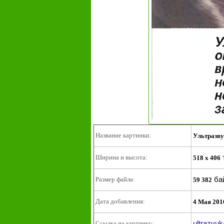
Название картинки:
Ультразву
Ширина и высота:
518 x 406
ба
Размер файла:
59 382
Дата добавления:
4 Мая 201
ultrazvu
Ссылка на картинку: