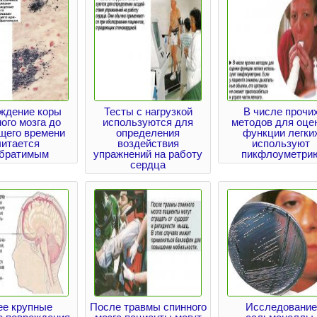
ждение коры
Тесты с нагрузкой
В числе прочи
ого мозга до
используются для
методов для оце
щего времени
определения
функции легки
читается
воздействия
используют
братимым
упражнений на работу
пикфлоуметри
сердца
ее крупные
После травмы спинного
Исследование