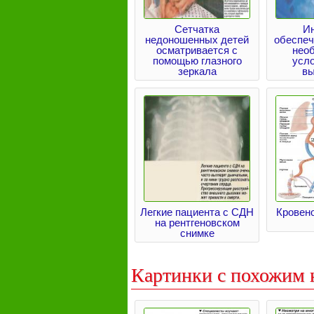
Сетчатка
И
недоношенных детей
обеспеч
осматривается с
нео
помощью глазного
усл
зеркала
вы
Легкие пациента с СДН
Кровен
на рентгеновском
снимке
Картинки с похожим 