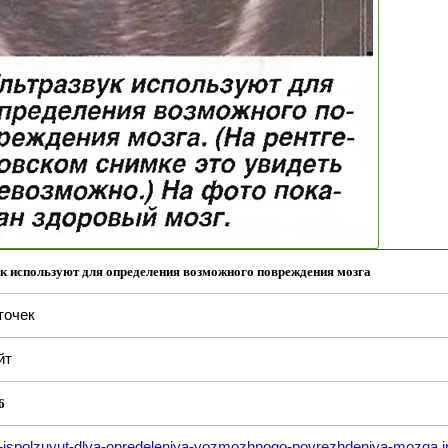
к используют для определения возможного повреждения мозга
точек
йт
6
k-ispolzuyut-dlya-opredeleniya-vozmozhnogo-povrezhdeniya-mozga.j