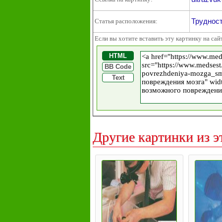
Труднос
Статья расположения:
Если вы хотите вставить эту картинку на сай
HTML
BB Code
Text
Другие картинки из э