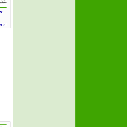
ие
мозг