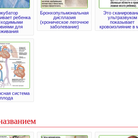
нкубатор
Бронхопульмональная
Это сканирован
ивает ребенка
дисплазия
ультразвуком
бходимыми
(хроническое легочное
показывает
овиями для
заболевание)
кровоизлияние в 
живания
осная система
плода
названием