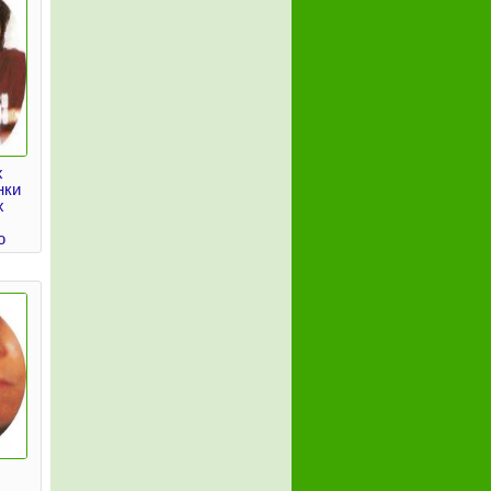
х
нки
х
ю