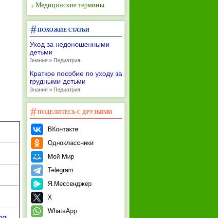
Медицинские термины
ПОХОЖИЕ СТАТЬИ
Уход за недоношенными
детьми
Знания » Педиатрия
Краткое пособие по уходу за
грудными детьми
Знания » Педиатрия
ПОДЕЛИТЕСЬ С ДРУЗЬЯМИ
ВКонтакте
Одноклассники
Мой Мир
Telegram
Я.Мессенджер
X
WhatsApp
pg