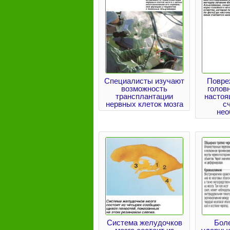
Специалисты изучают
Повре
возможность
головн
трансплантации
настоя
нервных клеток мозга
с
нео
Система желудочков
Бол