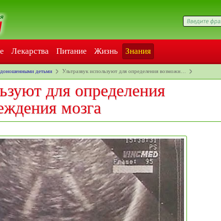
е
Лекарства
Питание
Жизнь
Знания
едоношенными детьми
Ультразвук используют для определения возможн…
ьзуют для определения
еждения мозга