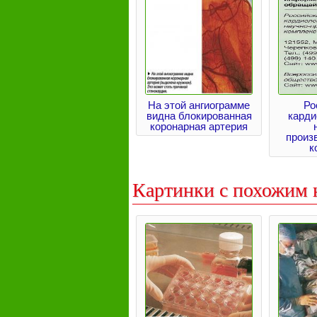
На этой ангиограмме
Ро
видна блокированная
карди
коронарная артерия
произ
к
Картинки с похожим 