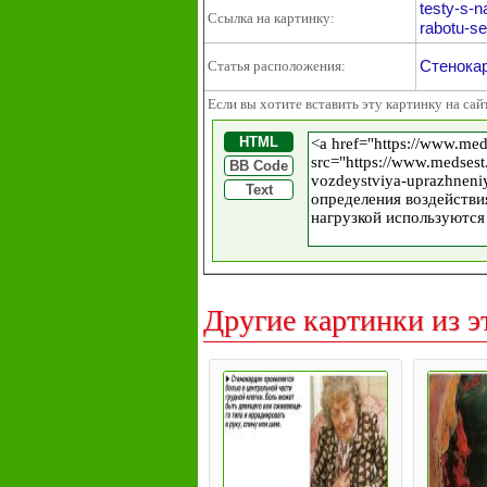
testy-s-n
Ссылка на картинку:
rabotu-se
Стенокар
Статья расположения:
Если вы хотите вставить эту картинку на сай
HTML
BB Code
Text
Другие картинки из э