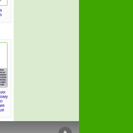
а
з
ких
изму
го
ия
ше