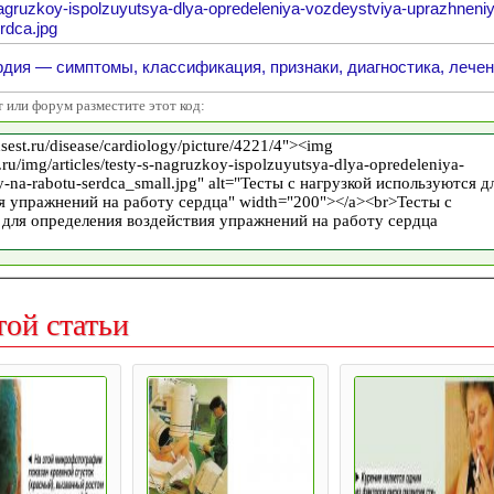
agruzkoy-ispolzuyutsya-dlya-opredeleniya-vozdeystviya-uprazhneniy
rdca.jpg
дия — симптомы, классификация, признаки, диагностика, лече
т или форум разместите этот код:
той статьи