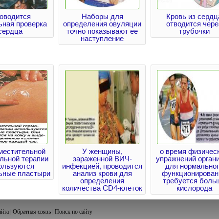
оводится
Наборы для
Кровь из сердц
ьная проверка
определения овуляции
отводится чере
сердца
точно показывают ее
трубочки
наступление
местительной
У женщины,
о время физичес
льной терапии
зараженной ВИЧ-
упражнений орган
ользуются
инфекцией, проводится
для нормально
ьные пластыри
анализ крови для
функционирован
определения
требуется боль
количества CD4-клеток
кислорода
айта
|
Обратная связь
|
Поиск по сайту