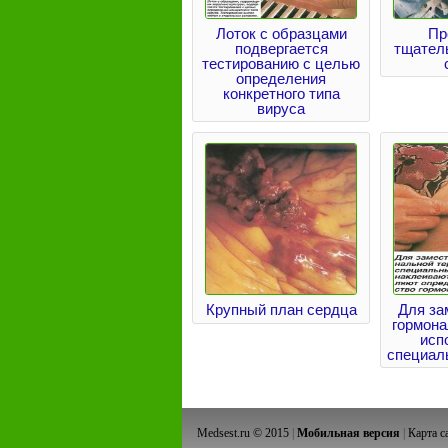
Лоток с образцами
Пр
подвергается
тщател
тестированию с целью
определения
конкретного типа
вируса
Крупный план сердца
Для за
гормона
исп
специал
Medsest.ru © 2015
|
Мобильная версия
|
Карта с