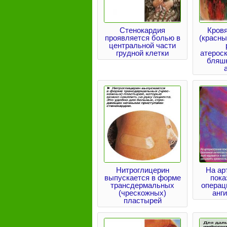
Стенокардия
Кровя
проявляется болью в
(красны
центральной части
грудной клетки
атерос
бляшк
Нитроглицерин
На ар
выпускается в форме
пока
трансдермальных
операц
(чрескожных)
анг
пластырей