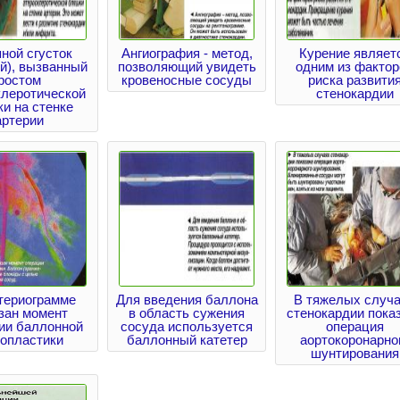
ной сгусток
Ангиография - метод,
Курение являет
й), вызванный
позволяющий увидеть
одним из фактор
ростом
кровеносные сосуды
риска развити
клеротической
стенокардии
и на стенке
артерии
териограмме
Для введения баллона
В тяжелых случ
зан момент
в область сужения
стенокардии пока
ии баллонной
сосуда используется
операция
иопластики
баллонный катетер
аортокоронарно
шунтирования