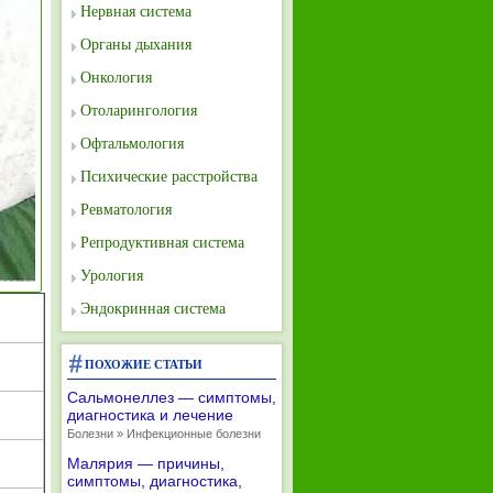
Нервная система
Органы дыхания
Онкология
Отоларингология
Офтальмология
Психические расстройства
Ревматология
Репродуктивная система
Урология
Эндокринная система
ПОХОЖИЕ СТАТЬИ
Сальмонеллез — симптомы,
диагностика и лечение
Болезни » Инфекционные болезни
Малярия — причины,
симптомы, диагностика,