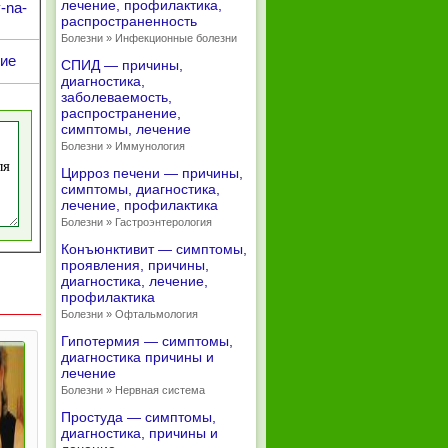
лечение, профилактика,
-na-
распространенность
Болезни » Инфекционные болезни
ние
СПИД — причины,
диагностика,
заболеваемость,
распространение,
симптомы, лечение
Болезни » Иммунология
Цирроз печени — причины,
симптомы, диагностика,
лечение, профилактика
Болезни » Гастроэнтерология
Конъюнктивит — симптомы,
проявления, причины,
диагностика, лечение,
профилактика
Болезни » Офтальмология
Гипотермия — симптомы,
диагностика причины и
лечение
Болезни » Нервная система
Простуда — симптомы,
диагностика, причины и