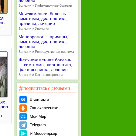
лечение
Болезни » Инфекционные болезни
Мочекаменная болезнь —
ся
симптомы, диагностика,
ов
причины, лечение
я
Болезни » Урология
Меноррагия — причины,
симптомы, диагностика,
лечение
Болезни » Репродуктивная система
Желчнокаменная болезнь
— симптомы, диагностика,
факторы риска, лечение
Болезни » Гастроэнтерология
ПОДЕЛИТЕСЬ С ДРУЗЬЯМИ
ВКонтакте
аях
зана
Одноклассники
го
Мой Мир
Telegram
Я.Мессенджер