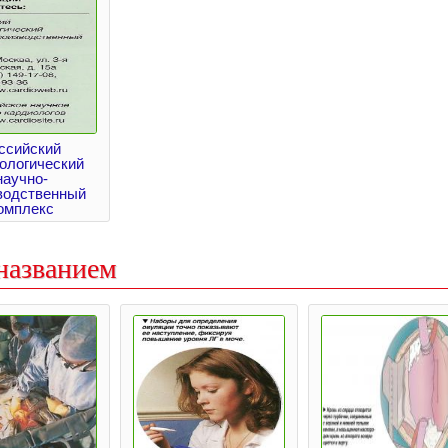
ссийский
ологический
научно-
водственный
омплекс
названием