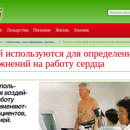
е
Лекарства
Питание
Жизнь
Знания
я — симптомы, классификация, призна…
Тесты с нагрузкой используются для определе
й используются для определен
жнений на работу сердца