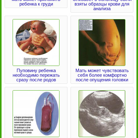
ребенка к груди
взяты образцы крови для
анализа
Пуповину ребенка
Мать может чувствовать
необходимо пережать
себя более комфортно
сразу после родов
после опущения головки