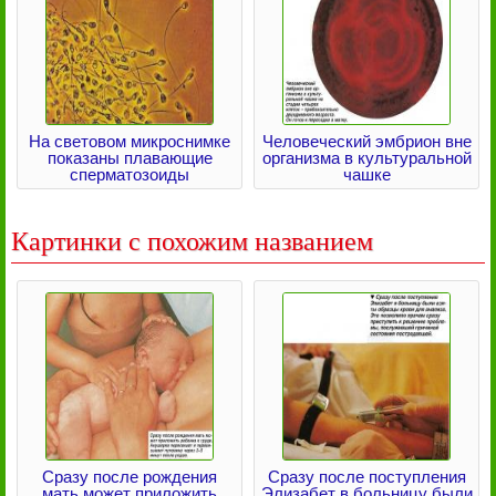
На световом микроснимке
Человеческий эмбрион вне
показаны плавающие
организма в культуральной
сперматозоиды
чашке
Картинки с похожим названием
Сразу после рождения
Сразу после поступления
мать может приложить
Элизабет в больницу были