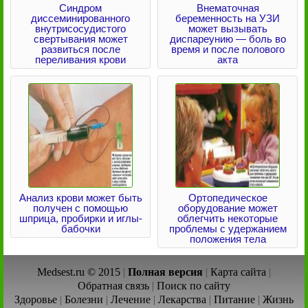
Синдром
Внематочная
диссеминированного
беременность на УЗИ
внутрисосудистого
может вызывать
свертывания может
диспареунию — боль во
развиться после
время и после полового
переливания крови
акта
Анализ крови может быть
Ортопедическое
получен с помощью
оборудование может
шприца, пробирки и иглы-
облегчить некоторые
бабочки
проблемы с удержанием
положения тела
Medsest.ru © 2015
|
Полная версия
|
Карта сайта
|
Обратная связь
|
Поиск по сайту
Здоровье
|
Болезни
|
Лечение
|
Лекарства
|
Питание
|
Жизнь