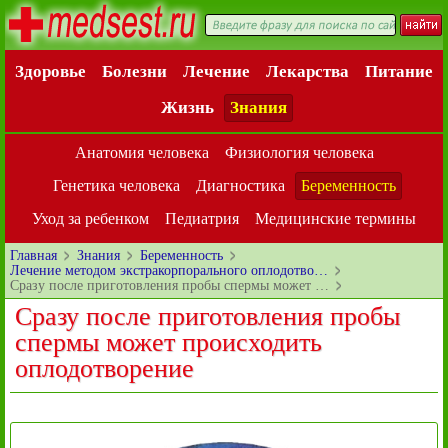
Здоровье
Болезни
Лечение
Лекарства
Питание
Жизнь
Знания
Анатомия человека
Физиология человека
Генетика человека
Диагностика
Беременность
Уход за ребенком
Педиатрия
Медицинские термины
Главная
Знания
Беременность
Лечение методом экстракорпорального оплодотво…
Сразу после приготовления пробы спермы может …
Сразу после приготовления пробы
спермы может происходить
оплодотворение