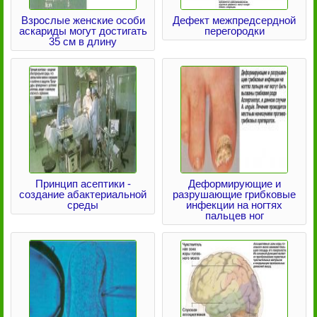
Взрослые женские особи
Дефект межпредсердной
аскариды могут достигать
перегородки
35 см в длину
Принцип асептики -
Деформирующие и
создание абактериальной
разрушающие грибковые
среды
инфекции на ногтях
пальцев ног