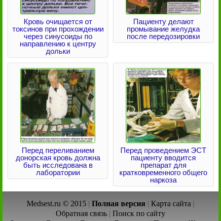
Кровь очищается от
Пациенту делают
токсинов при прохождении
промывание желудка
через синусоиды по
после передозировки
направлению к центру
дольки
Перед переливанием
Перед проведением ЭСТ
донорская кровь должна
пациенту вводится
быть исследована в
препарат для
лаборатории
кратковременного общего
наркоза
Medsest.ru © 2015
|
Полная версия
|
Карта сайта
|
Обратная связь
|
Поиск по сайту