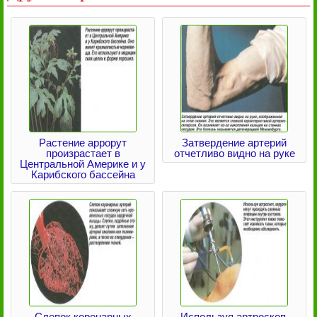
Растение аррорут
Затвердение артерий
произрастает в
отчетливо видно на руке
Центральной Америке и у
Карибского бассейна
Слепок коронарных
Используя артроскоп,