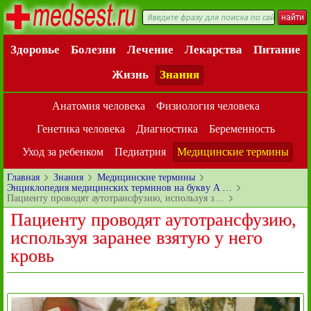
Здоровье
Болезни
Лечение
Лекарства
Питание
Жизнь
Знания
Анатомия человека
Физиология человека
Генетика человека
Диагностика
Беременность
Уход за ребенком
Педиатрия
Медицинские термины
Главная
Знания
Медицинские термины
Энциклопедия медицинских терминов на букву A …
Пациенту проводят аутотрансфузию, используя з…
Пациенту проводят аутотрансфузию,
используя заранее взятую у него
кровь