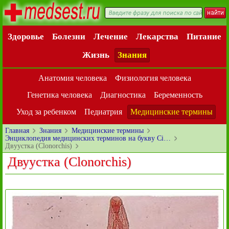
Здоровье
Болезни
Лечение
Лекарства
Питание
Жизнь
Знания
Анатомия человека
Физиология человека
Генетика человека
Диагностика
Беременность
Уход за ребенком
Педиатрия
Медицинские термины
Главная
Знания
Медицинские термины
Энциклопедия медицинских терминов на букву Ci…
Двуустка (Clonorchis)
Двуустка (Clonorchis)