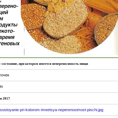
- состояние, при котором имеется непереносимость пищи
точек
йт
я 2017
-sostoyanie-pri-kotorom-imeetsya-neperenosimost-pischi.jpg