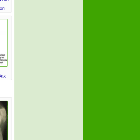
оп
бах