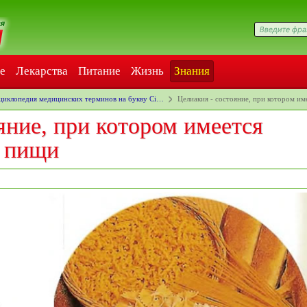
е
Лекарства
Питание
Жизнь
Знания
циклопедия медицинских терминов на букву Ci…
Целиакия - состояние, при котором и
яние, при котором имеется
ь пищи