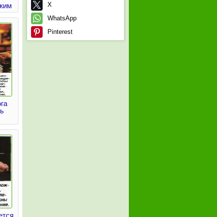
X
жим
WhatsApp
Pinterest
га
чь
ется