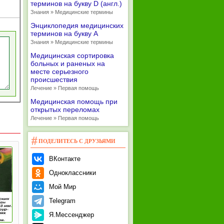
терминов на букву D (англ.)
Знания » Медицинские термины
Энциклопедия медицинских
терминов на букву А
Знания » Медицинские термины
Медицинская сортировка
больных и раненых на
месте серьезного
происшествия
Лечение » Первая помощь
Медицинская помощь при
открытых переломах
Лечение » Первая помощь
ПОДЕЛИТЕСЬ С ДРУЗЬЯМИ
ВКонтакте
Одноклассники
Мой Мир
Telegram
Я.Мессенджер