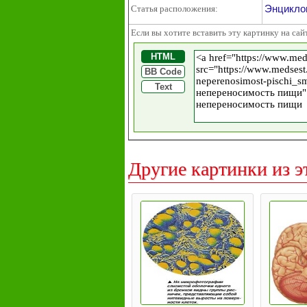
Энциклоп
Статья расположения:
Если вы хотите вставить эту картинку на сай
HTML
BB Code
Text
Другие картинки из э