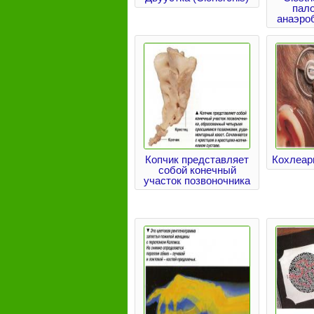
пал
анаэро
Копчик представляет
Кохлеар
собой конечный
участок позвоночника