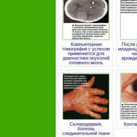
Компьютерная
После 
томография с успехом
младенц
применяется для
на
диагностики опухолей
врожде
головного мозга.
Склеродермия,
Конта
болезнь
соединительной ткани