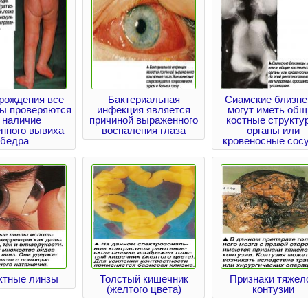
рождения все
Бактериальная
Сиамские близн
ы проверяются
инфекция является
могут иметь общ
 наличие
причиной выраженного
костные структу
нного вывиха
воспаления глаза
органы или
бедра
кровеносные сос
ктные линзы
Толстый кишечник
Признаки тяжел
(желтого цвета)
контузии