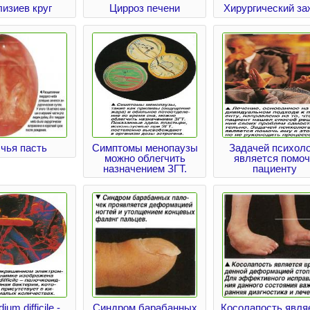
изиев круг
Цирроз печени
Хирургический за
чья пасть
Симптомы менопаузы
Задачей психоло
можно облегчить
является помо
назначением ЗГТ.
пациенту
dium difficile -
Синдром барабанных
Косолапость явля