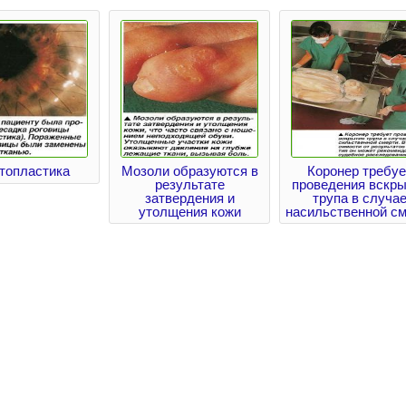
топластика
Мозоли образуются в
Коронер требуе
результате
проведения вскр
затвердения и
трупа в случа
утолщения кожи
насильственной с