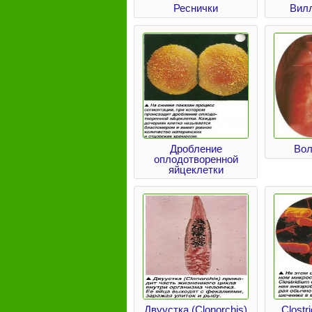
Реснички
Вилл
Дробление
Вол
оплодотворенной
яйцеклетки
Двуустка (Clonorchis)
Clostri