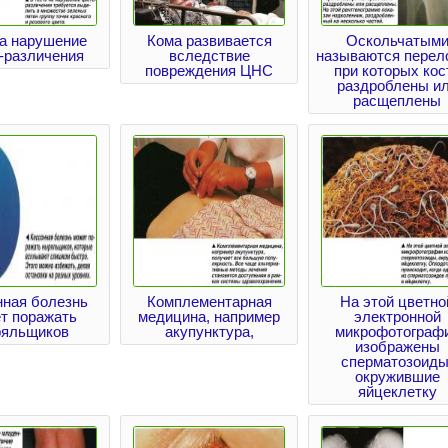
на нарушение
Кома развивается
Оскольчатым
-различения
вследствие
называются перел
повреждения ЦНС
при которых кос
раздроблены и
расщеплены
нная болезнь
Комплементарная
На этой цветно
т поражать
медицина, например
электронной
яльщиков
акупунктура,
микрофотограф
изображены
сперматозоиды
окружившие
яйцеклетку