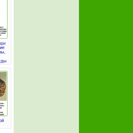
ецы
ие
ры,
уды
ой