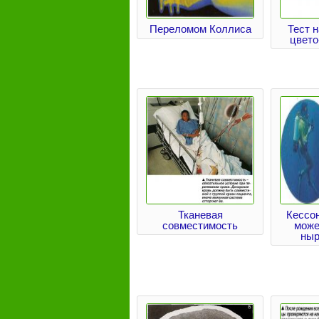
Переломом Коллиса
Тест 
цвето
Тканевая
Кессо
совместимость
може
ныр