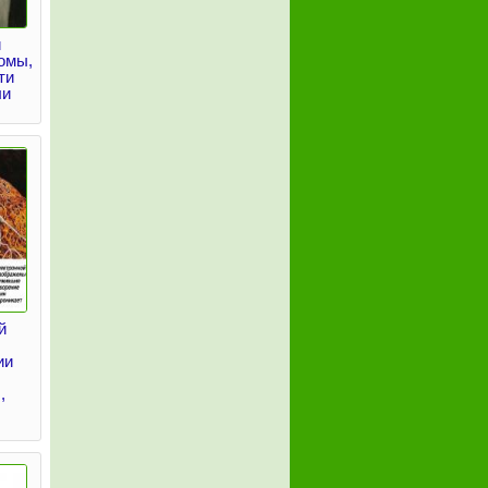
и
омы,
ти
ли
й
ии
,