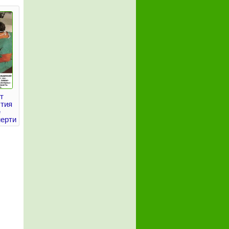
т
ытия
е
мерти