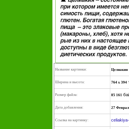
Название картинки:
Целиакия 
Ширина и высота:
764 x 394
ба
Размер файла:
85 161
Дата добавления:
27 Феврал
celiakiya
Ссылка на картинку: