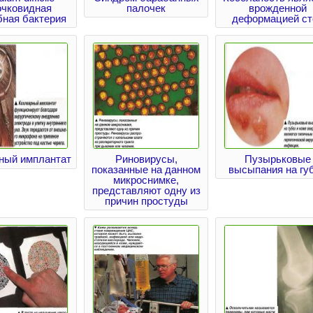
очковидная
палочек
врожденной
бная бактерия
деформацией ст
ный имплантат
Риновирусы,
Пузырьковые
показанные на данном
высыпания на гу
микроснимке,
представляют одну из
причин простуды