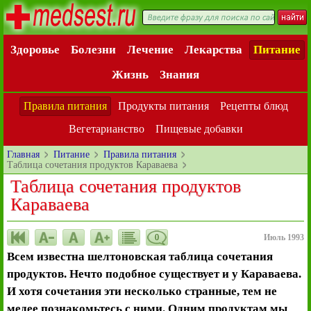
Здоровье
Болезни
Лечение
Лекарства
Питание
Жизнь
Знания
Правила питания
Продукты питания
Рецепты блюд
Вегетарианство
Пищевые добавки
Главная
Питание
Правила питания
Таблица сочетания продуктов Караваева
Таблица сочетания продуктов
Караваева
0
Июль 1993
Всем известна шелтоновская таблица сочетания
продуктов. Нечто подобное существует и у Караваева.
И хотя сочетания эти несколько странные, тем не
медее познакомьтесь с ними. Одним продуктам мы