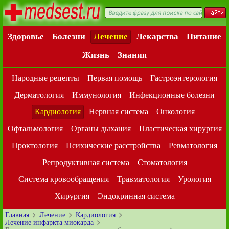
Здоровье
Болезни
Лечение
Лекарства
Питание
Жизнь
Знания
Народные рецепты
Первая помощь
Гастроэнтерология
Дерматология
Иммунология
Инфекционные болезни
Кардиология
Нервная система
Онкология
Офтальмология
Органы дыхания
Пластическая хирургия
Проктология
Психические расстройства
Ревматология
Репродуктивная система
Стоматология
Система кровообращения
Травматология
Урология
Хирургия
Эндокринная система
Главная
Лечение
Кардиология
Лечение инфаркта миокарда