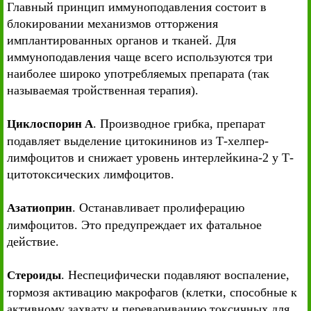
Главный принцип иммуноподавления состоит в
блокировании механизмов отторжения
имплантированных органов и тканей. Для
иммуноподавления чаще всего используются три
наиболее широко употребляемых препарата (так
называемая тройственная терапия).
. Производное грибка, препарат
Циклоспорин А
подавляет выделение цитокининов из Т-хелпер-
лимфоцитов и снижает уровень интерлейкина-2 у Т-
цитотоксических лимфоцитов.
. Останавливает пролиферацию
Азатиоприн
лимфоцитов. Это предупреждает их фатальное
действие.
. Неспецифически подавляют воспаление,
Стероиды
тормозя активацию макрофагов (клетки, способные к
активному захвату и перевариванию токсичных для