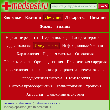
Здоровье
Болезни
Лечение
Лекарства
Питание
Жизнь
Знания
Народные рецепты
Первая помощь
Гастроэнтерология
Дерматология
Иммунология
Инфекционные болезни
Кардиология
Нервная система
Онкология
Офтальмология
Органы дыхания
Пластическая хирургия
Проктология
Психические расстройства
Ревматология
Репродуктивная система
Стоматология
Система кровообращения
Травматология
Урология
Хирургия
Эндокринная система
Главная
Лечение
Иммунология
Подбор органов для пересадки