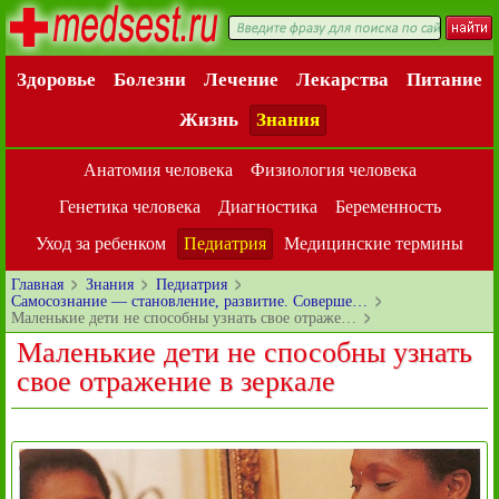
Здоровье
Болезни
Лечение
Лекарства
Питание
Жизнь
Знания
Анатомия человека
Физиология человека
Генетика человека
Диагностика
Беременность
Уход за ребенком
Педиатрия
Медицинские термины
Главная
Знания
Педиатрия
Самосознание — становление, развитие. Соверше…
Маленькие дети не способны узнать свое отраже…
Маленькие дети не способны узнать
свое отражение в зеркале