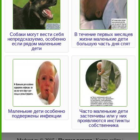
Собаки могут вести себя
В течение первых месяцев
непредсказуемо, особенно
жизни маленькие дети
если рядом маленькие
большую часть дня спят
дети
Маленькие дети особенно
Часто маленькие дети
подвержены инфекции
застенчивы или у них
проявляются инстинкты
собственника