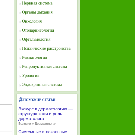
Нервная система
Органы дыхания
Онкология
Отоларингология
Офтальмология
Психические расстройства
Ревматология
Репродуктивная система
Урология
Эндокринная система
ПОХОЖИЕ СТАТЬИ
Экскурс в дерматологию —
структура кожи и роль
дерматолога
Болезни » Дерматология
Системные и локальные