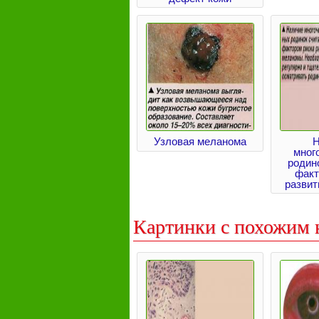
Узловая меланома
Н
мног
родин
факт
разви
Картинки с похожим 