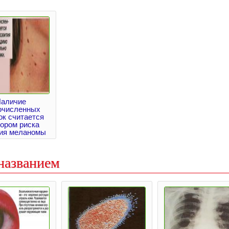
аличие
очисленных
ок считается
ором риска
тия меланомы
названием