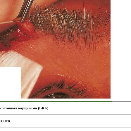
клеточная карцинома (БКК)
точек