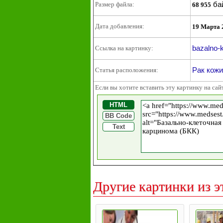
ба
Размер файла:
68 955
Дата добавления:
19 Марта 
bazalno-
Ссылка на картинку:
Рак кожи
Статья расположения:
Если вы хотите вставить эту картинку на сай
HTML
BB Code
Text
Другие картинки из э