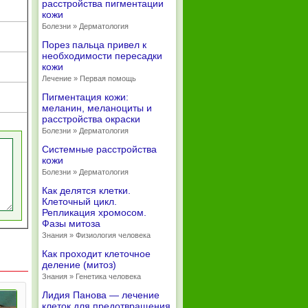
расстройства пигментации
кожи
Болезни » Дерматология
Порез пальца привел к
необходимости пересадки
кожи
Лечение » Первая помощь
Пигментация кожи:
меланин, меланоциты и
расстройства окраски
Болезни » Дерматология
Системные расстройства
кожи
Болезни » Дерматология
Как делятся клетки.
Клеточный цикл.
Репликация хромосом.
Фазы митоза
Знания » Физиология человека
Как проходит клеточное
деление (митоз)
Знания » Генетика человека
Лидия Панова — лечение
клеток для предотвращения