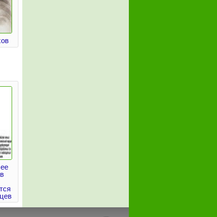
хов
лее
в
тся
цев