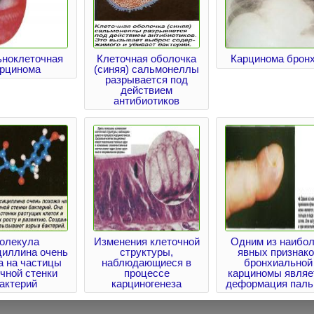
ьноклеточная
Клеточная оболочка
Карцинома брон
арцинома
(синяя) сальмонеллы
разрывается под
действием
антибиотиков
олекула
Изменения клеточной
Одним из наибо
циллина очень
структуры,
явных признако
а на частицы
наблюдающиеся в
бронхиальной
чной стенки
процессе
карциномы являе
актерий
карциногенеза
деформация паль