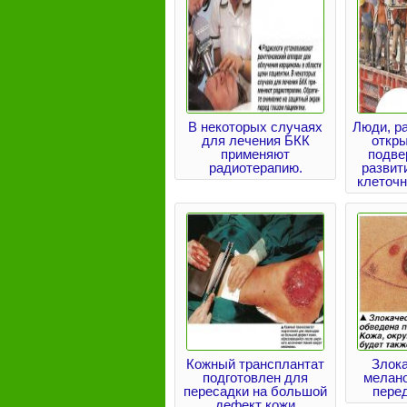
В некоторых случаях
Люди, р
для лечения БКК
откр
применяют
подве
радиотерапию.
развит
клеточ
Кожный трансплантат
Злок
подготовлен для
мелан
пересадки на большой
пере
дефект кожи