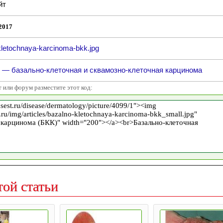
йт
2017
kletochnaya-karcinoma-bkk.jpg
 — базально-клеточная и сквамозно-клеточная карцинома
т или форум разместите этот код:
той статьи