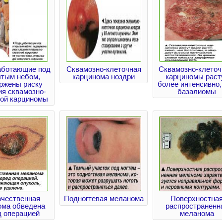
аботающие под
Сквамозно-клеточная
Сквамозно-клето
ытым небом,
карцинома ноздри
карциномы раст
ржены риску
более интенсивно,
ия сквамозно-
базалиомы
ной карциномы
ачественная
Подногтевая меланома
Поверхностна
ома обведена
распространенн
д операцией
меланома