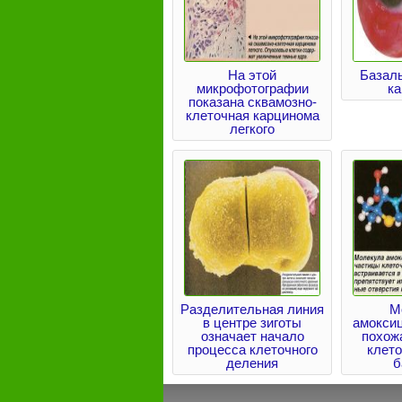
На этой
Базал
микрофотографии
к
показана сквамозно-
клеточная карцинома
легкого
Разделительная линия
М
в центре зиготы
амокси
означает начало
похож
процесса клеточного
клето
деления
б