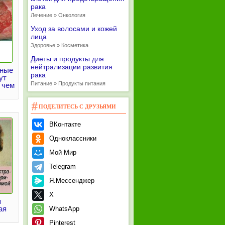
рака
Лечение » Онкология
Уход за волосами и кожей
лица
Здоровье » Косметика
Диеты и продукты для
нейтрализации развития
чные
рака
ут
Питание » Продукты питания
 чем
ПОДЕЛИТЕСЬ С ДРУЗЬЯМИ
ВКонтакте
Одноклассники
Мой Мир
Telegram
Я.Мессенджер
X
я
ая
WhatsApp
Pinterest