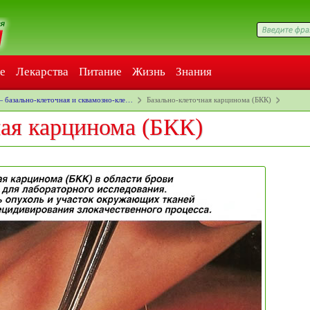
е
Лекарства
Питание
Жизнь
Знания
— базально-клеточная и сквамозно-кле…
Базально-клеточная карцинома (БКК)
ная карцинома (БКК)