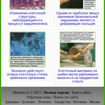
Изменения клеточной
Одним из наиболее явных
структуры,
признаков бронхиальной
наблюдающиеся в
карциномы является
процессе карциногенеза
деформация пальцев
Эконазол действует,
Клеточный материал из
атакуя клеточную стенку
шейки матки равномерно
грибкового организма
наносится на предметное
стекло
Medsest.ru © 2015
|
Полная версия
|
Карта сайта
|
Обратная связь
|
Поиск по сайту
Здоровье
|
Болезни
|
Лечение
|
Лекарства
|
Питание
|
Жизнь