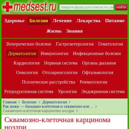
Здоровье
Болезни
Лечение
Лекарства
Питание
Жизнь
Знания
Венерические болезни
Гастроэнтерология
Гематология
Дерматология
Иммунология
Инфекционные болезни
Кардиология
Нервная система
Органы дыхания
Онкология
Отоларингология
Офтальмология
Психические расстройства
Ревматология
Репродуктивная система
Урология
Эндокринная система
Главная
Болезни
Дерматология
Рак кожи — базально-клеточная и сквамозно-кле…
Сквамозно-клеточная карцинома ноздри
Сквамозно-клеточная карцинома
ноздри