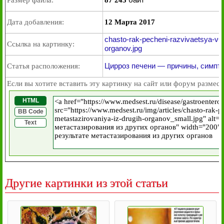
Размер файла:
87 243
Дата добавления:
12 Марта 2017
chasto-rak-pecheni-razvivaetsya-v-r
Ссылка на картинку:
organov.jpg
Цирроз печени — причины, симпто
Статья расположения:
Если вы хотите вставить эту картинку на сайт или форум размест
HTML
BB Code
Text
Другие картинки из этой статьи