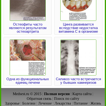
Остеофиты часто
Цинга развивается
являются результатом
вследствие недостатка
остеоартрита
витамина С в организме
Одна из функциональных
Силикоз часто встречается
единиц печени
у бывших камнерезов
Medsest.ru © 2015
|
Полная версия
|
Карта сайта
|
Обратная связь
|
Поиск по сайту
Здоровье
|
Болезни
|
Лечение
|
Лекарства
|
Питание
|
Жизнь