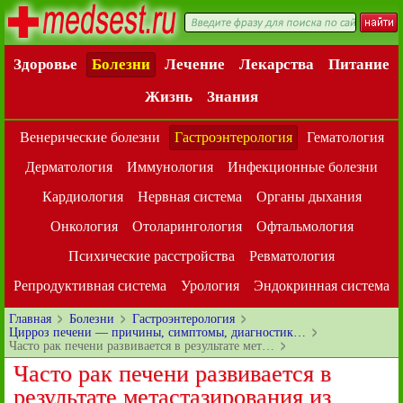
Здоровье
Болезни
Лечение
Лекарства
Питание
Жизнь
Знания
Венерические болезни
Гастроэнтерология
Гематология
Дерматология
Иммунология
Инфекционные болезни
Кардиология
Нервная система
Органы дыхания
Онкология
Отоларингология
Офтальмология
Психические расстройства
Ревматология
Репродуктивная система
Урология
Эндокринная система
Главная
Болезни
Гастроэнтерология
Цирроз печени — причины, симптомы, диагностик…
Часто рак печени развивается в результате мет…
Часто рак печени развивается в
результате метастазирования из