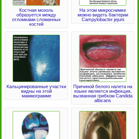
Костная мозоль
На этом микроснимке
образуется между
можно видеть бактерии
отломками сломанных
Campylobacter jejuni
костей
Кальцинированные участки
Причиной белого налета на
видны на этой
языке является инфекция,
маммограмме
вызванная грибком Candida
albicans