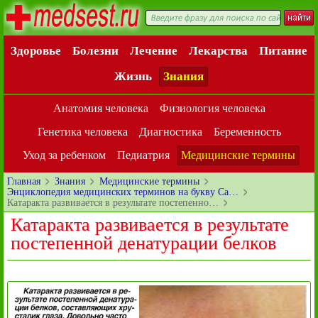
Здоровье
Болезни
Лечение
Лекарства
Питание
Жизнь
Знания
Анатомия человека
Физиология человека
Генетика человека
Диагностика
Беременность
Уход за ребенком
Педиатрия
Медицинские термины
Главная
Знания
Медицинские термины
Энциклопедия медицинских терминов на букву Ca…
Катаракта развивается в результате постепенно…
Катаракта развивается в результате
постепенной денатурации белков