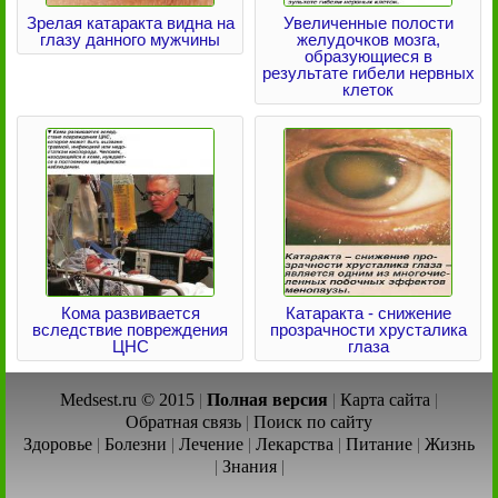
Зрелая катаракта видна на
Увеличенные полости
глазу данного мужчины
желудочков мозга,
образующиеся в
результате гибели нервных
клеток
Кома развивается
Катаракта - снижение
вследствие повреждения
прозрачности хрусталика
ЦНС
глаза
Medsest.ru © 2015
|
Полная версия
|
Карта сайта
|
Обратная связь
|
Поиск по сайту
Здоровье
|
Болезни
|
Лечение
|
Лекарства
|
Питание
|
Жизнь
|
Знания
|