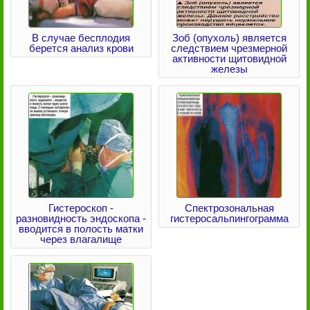
В случае бесплодия
Зоб (опухоль) является
берется анализ крови
следствием чрезмерной
активности щитовидной
железы
Гистероскоп -
Спектрозональная
разновидность эндоскопа -
гистеросальпингограмма
вводится в полость матки
через влагалище