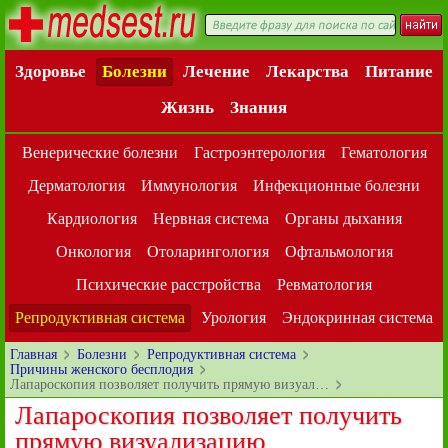
Здоровье
Болезни
Лечение
Лекарства
Питание
Жизнь
Знания
Венерические болезни
Гастроэнтерология
Гематология
Дерматология
Иммунология
Инфекционные болезни
Кардиология
Нервная система
Органы дыхания
Онкология
Отоларингология
Офтальмология
Психические расстройства
Ревматология
Репродуктивная система
Урология
Эндокринная система
Главная
Болезни
Репродуктивная система
Причины женского бесплодия
Лапароскопия позволяет получить прямую визуал…
Лапароскопия позволяет получить
прямую визуализацию