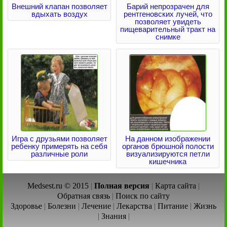
Внешний клапан позволяет
Барий непрозрачен для
вдыхать воздух
рентгеновских лучей, что
позволяет увидеть
пищеварительный тракт на
снимке
Игра с друзьями позволяет
На данном изображении
ребенку примерять на себя
органов брюшной полости
различные роли
визуализируются петли
кишечника
Medsest.ru © 2015
|
Полная версия
|
Карта сайта
|
Обратная связь
|
Поиск по сайту
Здоровье
|
Болезни
|
Лечение
|
Лекарства
|
Питание
|
Жизнь
|
Знания
|