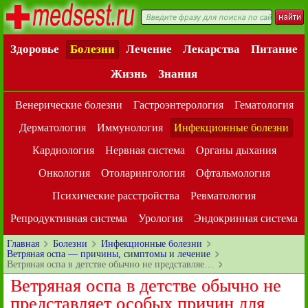
Здоровье
Болезни
Лечение
Лекарства
Питание
Жизнь
Знания
Венерические болезни
Гастроэнтерология
Гематология
Дерматология
Иммунология
Инфекционные болезни
Кардиология
Нервная система
Органы дыхания
Онкология
Отоларингология
Офтальмология
Психические расстройства
Ревматология
Репродуктивная система
Урология
Эндокринная система
Главная
Болезни
Инфекционные болезни
Ветряная оспа — причины, симптомы и лечение
Ветряная оспа в детстве обычно не представляе…
Ветряная оспа в детстве обычно не
представляет особых причин для