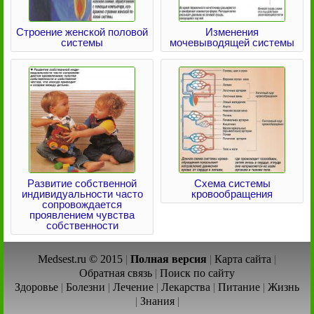
Строение женской половой
Изменения
системы
мочевыводящей системы
Развитие собственной
Схема системы
индивидуальности часто
кровообращения
сопровождается
проявлением чувства
собственности
Medsest.ru © 2015
|
Полная версия
|
Карта сайта
|
Обратная связь
|
Поиск по сайту
Здоровье
|
Болезни
|
Лечение
|
Лекарства
|
Питание
|
Жизнь
|
Знания
|