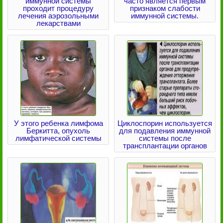
иммунной системы
часто является первым
проходит процедуру
признаком слабости
лечения аэрозольными
иммунной системы.
лекарствами
У этого ребенка лимфома
Циклоспорин используется
Беркитта, опухоль
для подавления иммунной
лимфатической системы
системы после
трансплантации органов