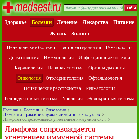
Здоровье
Болезни
Лечение
Лекарства
Питание
Жизнь
Знания
Венерические болезни
Гастроэнтерология
Гематология
Дерматология
Иммунология
Инфекционные болезни
Кардиология
Нервная система
Органы дыхания
Онкология
Отоларингология
Офтальмология
Психические расстройства
Ревматология
Репродуктивная система
Урология
Эндокринная система
Главная
Болезни
Онкология
Лимфомы - раковые опухоли лимфатических узлов
Лимфома сопровождается угнетением иммунной си…
Лимфома сопровождается
угнетением иммунной системы