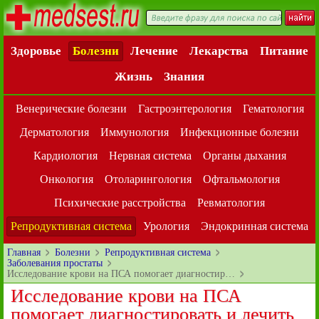
Здоровье
Болезни
Лечение
Лекарства
Питание
Жизнь
Знания
Венерические болезни
Гастроэнтерология
Гематология
Дерматология
Иммунология
Инфекционные болезни
Кардиология
Нервная система
Органы дыхания
Онкология
Отоларингология
Офтальмология
Психические расстройства
Ревматология
Репродуктивная система
Урология
Эндокринная система
Главная
Болезни
Репродуктивная система
Заболевания простаты
Исследование крови на ПСА помогает диагностир…
Исследование крови на ПСА
помогает диагностировать и лечить