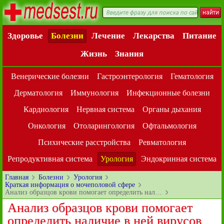
Здоровье
Болезни
Лечение
Лекарства
Питание
Жизнь
Знания
Венерические болезни
Гастроэнтерология
Гематология
Дерматология
Иммунология
Инфекционные болезни
Кардиология
Нервная система
Органы дыхания
Онкология
Отоларингология
Офтальмология
Психические расстройства
Ревматология
Репродуктивная система
Урология
Эндокринная система
Главная
Болезни
Урология
Краткая информация о мочеполовой сфере
Анализ образцов крови помогает определить нал…
Анализ образцов крови помогает
определить наличие в ней вирусов