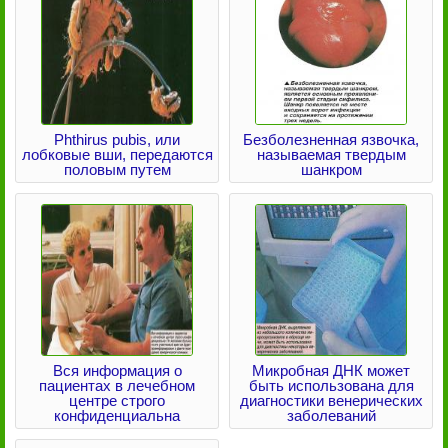
Phthirus pubis, или
Безболезненная язвочка,
лобковые вши, передаются
называемая твердым
половым путем
шанкром
Вся информация о
Микробная ДНК может
пациентах в лечебном
быть использована для
центре строго
диагностики венерических
конфиденциальна
заболеваний