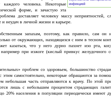
»
 каждого человека. Некоторые
инфекцией
ической форме, и зачастую эта
роблема доставляет человеку массу неприятностей, с
 и неудач в личной жизни и карьере.
бственным запахам, поэтому, как правило, сам он 
 только от окружающих, находящихся с ним в тесном конт
жет казаться, что у него дурно пахнет изо рта, ког
 например при изжоге (кислый привкус желудочного с
чительных» проблем со здоровьем, большинство страд
 с этим самостоятельно, некоторые обращаются за помо
ем небольшая часть отправляются к врачу. По этой пр
ются лишь с небольшим процентом страдающих галит
 до 20% населения в популяции периодически имеют д