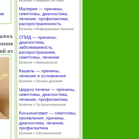
Болезни » Нервная система
Малярия — причины,
симптомы, диагностика,
ем
лечение, профилактика,
распространенность
Болезни » Инфекционные болезни
алось
СПИД — причины,
диагностика,
жения
заболеваемость,
ий из
распространение,
симптомы, лечение
Болезни » Иммунология
Кашель — причины,
лечение и осложнения
Болезни » Органы дыхания
Цирроз печени — причины,
симптомы, диагностика,
лечение, профилактика
Болезни » Гастроэнтерология
Конъюнктивит — симптомы,
проявления, причины,
диагностика, лечение,
профилактика
Болезни » Офтальмология