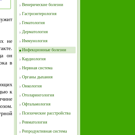
Венерические болезни
Гастроэнтерология
лужит
Гематология
Дерматология
их не
Иммунология
акте.
Инфекционные болезни
да он
Кардиология
ока в
Нервная система
Органы дыхания
ающих
Онкология
щью к
Отоларингология
ичине
Офтальмология
озом.
урной
Психические расстройства
Ревматология
Репродуктивная система