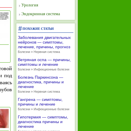
Урология
Эндокринная система
ПОХОЖИЕ СТАТЬИ
Заболевания двигательных
нейронов — симптомы,
лечение, причины, прогноз
Болезни » Нервная система
»
а
Ветряная оспа — причины,
симптомы и лечение
товой
Болезни » Инфекционные болезни
и под
Болезнь Паркинсона —
ваясь
диагностика, причины и
лечение
зубов
Болезни » Нервная система
Гангрена — симптомы,
причины и лечение
Болезни » Инфекционные болезни
Гипотермия — симптомы,
диагностика причины и
лечение