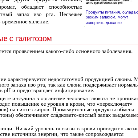
омат, обладают способностью
Продукты питания, облада
тный запах изо рта. Несвежее
резким запахом, могут
- временное явление.
»
испортить дыхание
ые с галитозом
яется проявлением какого-либо основного заболевания.
ние характеризуется недостаточной продукцией слюны. 
ого запаха изо рта, так как слюна поддерживает нормал
нь pH и предотвращает инфицирование.
ите инсулина в организме человека глюкоза не проникае
ходит повышение ее уровня в крови, что «переключает»
аров) на синтез жиров. Промежуточные продукты обмена
кетоны) обеспечивают сладковато-кислый запах выдыхаем
пищи. Низкий уровень глюкозы в крови приводит к акти
стве источника энергии, что также сопровождается