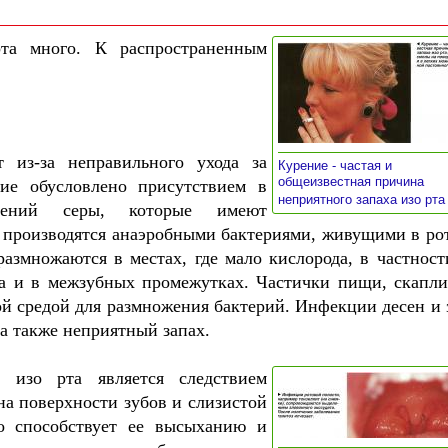
та много. К распространенным
т из-за неправильного ухода за
Курение - частая и
общеизвестная причина
ие обусловлено присутствием в
неприятного запаха изо рт
нений серы, которые имеют
и производятся анаэробными бактериями, живущими в ро
азмножаются в местах, где мало кислорода, в частност
ета и в межзубных промежутках. Частички пищи, скапли
ой средой для размножения бактерий. Инфекции десен и 
а также неприятный запах.
 изо рта является следствием
а поверхности зубов и слизистой
о способствует ее высыханию и