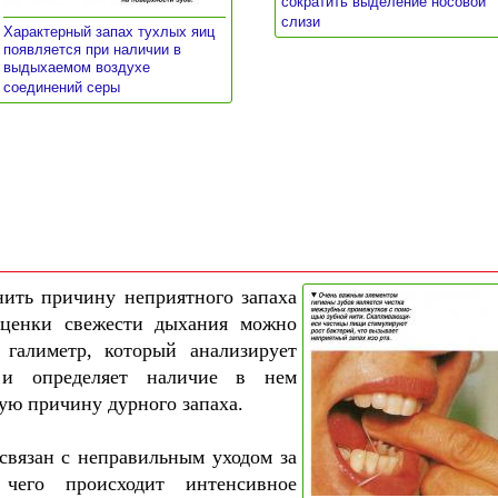
сократить выделение носовой
»
слизи
Характерный запах тухлых яиц
появляется при наличии в
выдыхаемом воздухе
»
соединений серы
нить причину неприятного запаха
оценки свежести дыхания можно
 галиметр, который анализирует
 и определяет наличие в нем
тую причину дурного запаха.
связан с неправильным уходом за
 чего происходит интенсивное