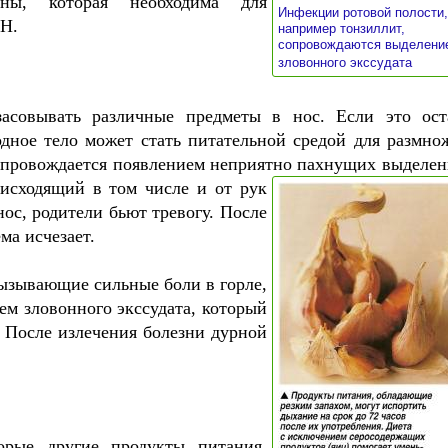
ны, которая необходима для
Инфекции ротовой полости,
pH.
например тонзиллит,
сопровождаются выделени
»
зловонного экссудата
асовывать различные предметы в нос. Если это ост
дное тело может стать питательной средой для размно
сопровождается появлением неприятно пахнущих выделен
 исходящий в том числе и от рук
ос, родители бьют тревогу. После
ма исчезает.
ызывающие сильные боли в горле,
м зловонного экссудата, который
. После излечения болезни дурной
орые другие продукты питания,