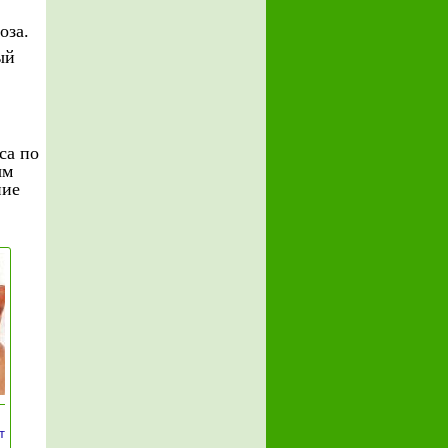
оза.
ый
са по
ым
ние
т