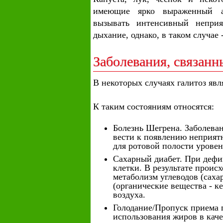
имеющие ярко выраженный ар
вызывать интенсивный неприя
дыхание, однако, в таком случае 
Заболевания, связанн
В некоторых случаях галитоз явл
К таким состояниям относятся:
Болезнь Шегрена. Заболева
вести к появлению неприятн
для ротовой полости урове
Сахарный диабет. При дефиц
клетки. В результате проис
метаболизм углеводов (сах
(органические вещества - 
воздуха.
Голодание/Пропуск приема 
использования жиров в каче