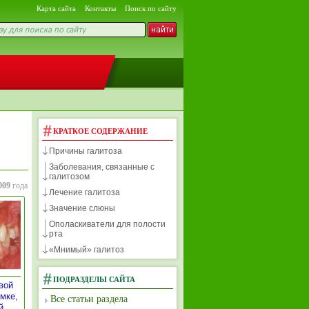
Карта сайта
Контакты
Поиск по сайту
КРАТКОЕ СОДЕРЖАНИЕ
Причины галитоза
Заболевания, связанные с
галитозом
009
года
Лечение галитоза
Значение слюны
Ополаскиватели для полости
рта
«Мнимый» галитоз
ПОДРАЗДЕЛЫ САЙТА
вой
мке,
Все статьи раздела
й