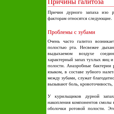
Причины галитоза
Причин дурного запаха изо р
факторам относятся следующие.
Проблемы с зубами
Очень часто галитоз возникае
полостью рта. Несвежее дыхан
выдыхаемом воздухе соеди
характерный запах тухлых яиц 
полости. Анаэробные бактерии р
языком, в составе зубного нал
между зубами, служат благодатн
вызывают боль, кровоточивость, 
У курильщиков дурной запах
накопления компонентов смолы н
оболочки ротовой полости. Эт