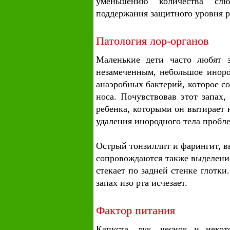
уменьшению количества слю
поддержания защитного уровня 
Патология лор-органов
Маленькие дети часто любят з
незамеченным, небольшое иноро
анаэробных бактерий, которое 
носа.
Почувствовав этот запах,
ребенка, которыми он вытирает н
удаления инородного тела пробле
Острый тонзиллит и фарингит, в
сопровождаются также выделение
стекает по задней стенке глотки
запах изо рта исчезает.
Фактор питания
Капуста, лук, чеснок и некот