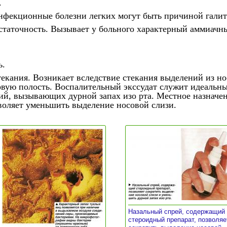
.
инфекционные болезни легких могут быть причиной галит
статочность. Вызывает у больного характерный аммиачн
ь.
екания. Возникает вследствие стекания выделений из но
товую полость. Воспалительный экссудат служит идеальн
ий, вызывающих дурной запах изо рта. Местное назначе
воляет уменьшить выделение носовой слизи.
Назальный спрей, содержащий
стероидный препарат, позволяе