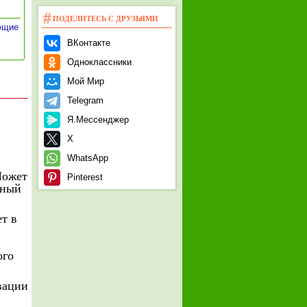
ПОДЕЛИТЕСЬ С ДРУЗЬЯМИ
ющие
ВКонтакте
Одноклассники
Мой Мир
Telegram
Я.Мессенджер
X
WhatsApp
Может
Pinterest
ьный
т в
ого
вации