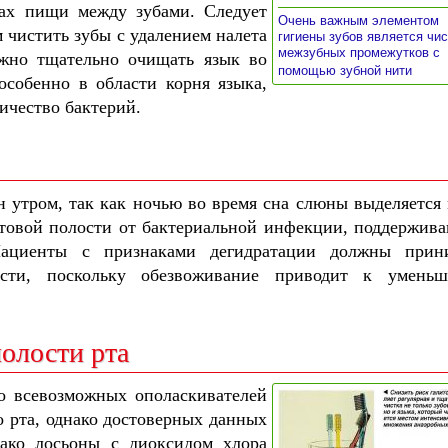
ках пищи между зубами. Следует
Очень важным элементом
 чистить зубы с удалением налета
гигиены зубов является чис
межзубных промежутков с
жно тщательно очищать язык во
»
помощью зубной нити
особенно в области корня языка,
ичество бактерий.
 утром, так как ночью во время сна слюны выделяется 
отовой полости от бактериальной инфекции, поддержив
ациенты с признаками дегидратации должны прин
ости, поскольку обезвоживание приводит к умень
олости рта
о всевозможных ополаскивателей
о рта, однако достоверных данных
ако лосьоны с диоксидом хлора