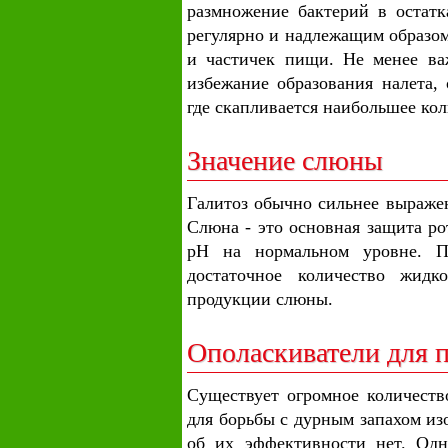
размножение бактерий в остат
регулярно и надлежащим образом
и частичек пищи. Не менее ва
избежание образования налета, 
где скапливается наибольшее кол
Значение слюны
Галитоз обычно сильнее выражен
Слюна - это основная защита р
pH на нормальном уровне. П
достаточное количество жидк
продукции слюны.
Ополаскиватели для п
Существует огромное количеств
для борьбы с дурным запахом из
об их эффективности нет. Одн