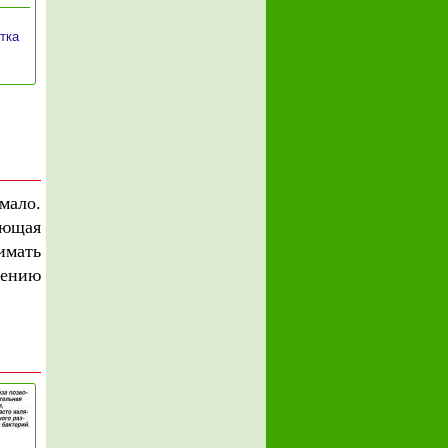
тка
мало.
ающая
имать
шению