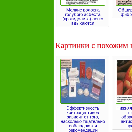
Мелкие волокна
Обшир
голубого асбеста
фибр
(крокидолита) легко
вдыхаются
Картинки с похожим 
Эффективность
Нижняя
контрацептивов
т
зависит от того,
обра
насколько тщательно
анти
соблюдаются
пр
рекомендации