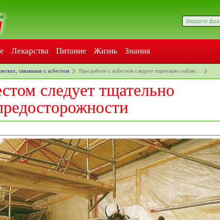
е
Лекарства
Питание
Жизнь
Знания
легких, связанные с асбестом
При работе с асбестом следует тщательно соблю…
естом следует тщательно
предосторожности