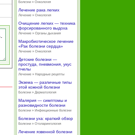
Болезни » Онкология
Лечение рака легких
Лечение » Онкология
Очищение легких — техника
форсированного выдоха
Лечение » Органы дыхания
Макробиотическое лечение
«Рак болезни сердца»
Лечение » Онкология
Детские болезни —
простуда, пневмония, укус
пчелы
Лечение » Народные рецепты
Экзема — различные типы
этой кожной болезни
Болезни » Дерматология
Малярия — симптомы и
разновидности болезни
Болезни » Инфекционные болезни
Болезни уха: краткий обзор
Болезни » Отоларингология
Лечение язвенной болезни