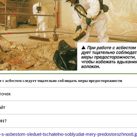
е с асбестом следует тщательно соблюдать меры предосторожности
точек
йт
2017
e-s-asbestom-sleduet-tschatelno-soblyudat-mery-predostorozhnosti.j