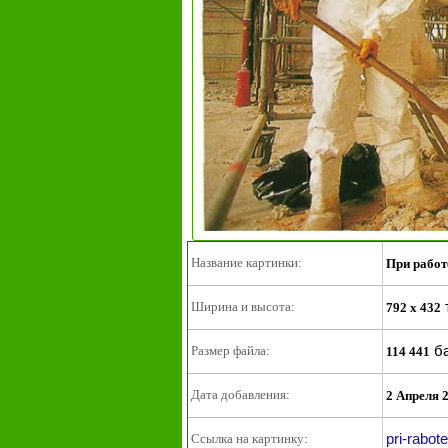
Название картинки:
При работ
Ширина и высота:
792 x 432
ба
Размер файла:
114 441
Дата добавления:
2 Апреля 
pri-rabot
Ссылка на картинку: