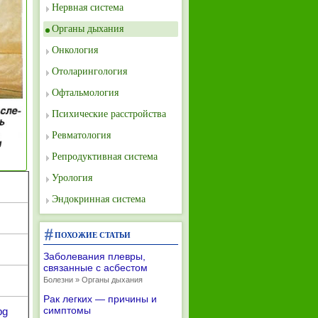
Нервная система
Органы дыхания
Онкология
Отоларингология
Офтальмология
Психические расстройства
Ревматология
Репродуктивная система
Урология
Эндокринная система
ПОХОЖИЕ СТАТЬИ
Заболевания плевры,
связанные с асбестом
Болезни » Органы дыхания
Рак легких — причины и
симптомы
pg