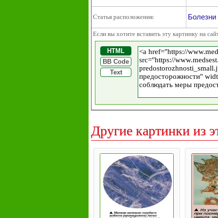
Болезни 
Статья расположения:
Если вы хотите вставить эту картинку на сай
HTML
BB Code
Text
Другие картинки из э