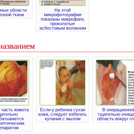
ные области
На этой
озной ткани
микрофотографии
показаны макрофаги,
проколотые
асбестовым волокном
названием
 часть живота
Если у ребенка сухая
В операционно
щательно
кожа, следует избегать
тщательно очищ
батывается
купания с мылом
область вокруг гл
септическим
епаратом