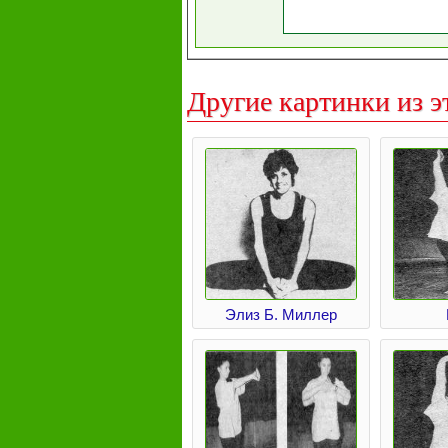
Другие картинки из э
Элиз Б. Миллер