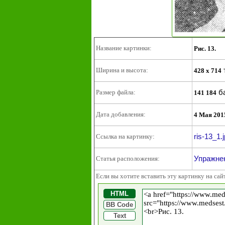
Название картинки:
Рис. 13.
Ширина и высота:
428 x 714
б
Размер файла:
141 184
Дата добавления:
4 Мая 201
ris-13_1.
Ссылка на картинку:
Упражнен
Статья расположения:
Если вы хотите вставить эту картинку на сай
HTML
BB Code
Text