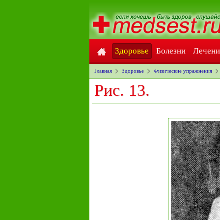
Здоровье
Болезни
Лечени
Главная
Здоровье
Физические упражнения
Рис. 13.