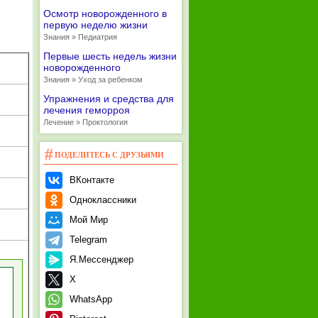
Осмотр новорожденного в
первую неделю жизни
Знания » Педиатрия
Первые шесть недель жизни
новорожденного
Знания » Уход за ребенком
Упражнения и средства для
лечения геморроя
Лечение » Проктология
ПОДЕЛИТЕСЬ С ДРУЗЬЯМИ
ВКонтакте
Одноклассники
Мой Мир
Telegram
Я.Мессенджер
X
WhatsApp