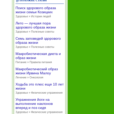
ПОХОЖИЕ СТАТЬИ
Поиск здорового образа
жизни семьи Козицких
Здоровье » Истории людей
Лето — лучшая пора
здорового образа жизни
Здоровье » Полезные советы
Семь заповедей здорового
образа жизни
Здоровье » Полезные советы
Макробиотическая диета и
образ жизни
Питание » Правила питания
Макробиотический образ
жизни Ирвина Малоу
Лечение » Онкология
Ходьба это плюс еще 10 лет
жизни
Здоровье » Физические упражнения
Упражнения йоги на
выполнение наклонов
вперед и поз сидя
Здоровье » Физические упражнения