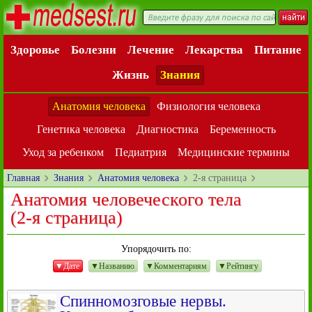
Здоровье
Болезни
Лечение
Лекарства
Питание
Жизнь
Знания
Анатомия человека
Физиология человека
Генетика человека
Диагностика
Беременность
Уход за ребенком
Педиатрия
Медицинские термины
Главная
Знания
Анатомия человека
2-я страница
Анатомия человеческого тела
(2-я страница)
Упорядочить по:
▼Дате
▼Названию
▼Комментариям
▼Рейтингу
Спинномозговые нервы.