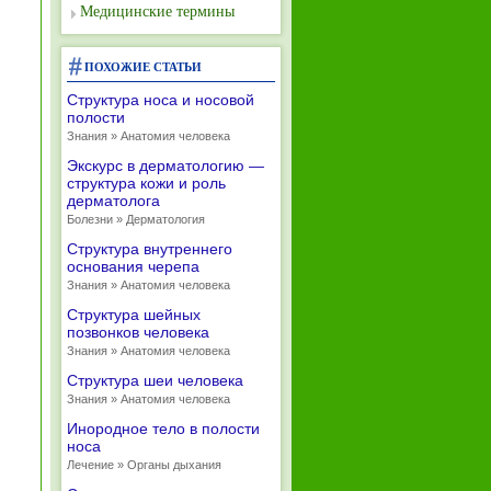
Медицинские термины
ПОХОЖИЕ СТАТЬИ
Структура носа и носовой
полости
Знания » Анатомия человека
Экскурс в дерматологию —
структура кожи и роль
дерматолога
Болезни » Дерматология
Структура внутреннего
основания черепа
Знания » Анатомия человека
Структура шейных
позвонков человека
Знания » Анатомия человека
Структура шеи человека
Знания » Анатомия человека
Инородное тело в полости
носа
Лечение » Органы дыхания