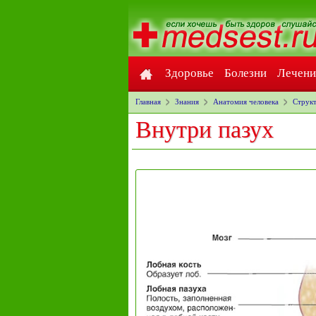
Здоровье
Болезни
Лечени
Главная
Знания
Анатомия человека
Структ
Внутри пазух