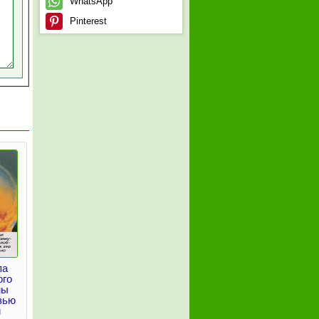
WhatsApp
Pinterest
па
ого
ны
зью
и