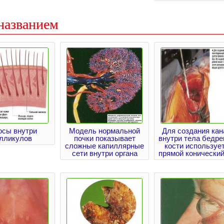
названием
осы внутри
Модель нормальной
Для создания кан
лликулов
почки показывает
внутри тела бедре
сложные капиллярные
кости используе
сети внутри органа
прямой конический