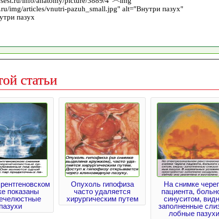
той статьи
 рентгеновском
Опухоль гипофиза
На снимке чере
ке показаны
часто удаляется
пациента, больн
ечелюстные
хирургическим путем
синуситом, вид
пазухи
заполненные сли
лобные пазух