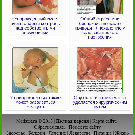
Новорожденный имеет
Общий стресс или
очень слабый контроль
беспокойство часто
над собственными
приводят к появлению у
движениями
человека плохого
настроения
У новорожденных также
Опухоль гипофиза часто
может развиваться
удаляется хирургическим
желтуха
путем
Medsest.ru © 2015
|
Полная версия
|
Карта сайта
|
Обратная связь
|
Поиск по сайту
Здоровье
|
Болезни
|
Лечение
|
Лекарства
|
Питание
|
Жизнь