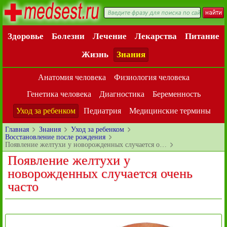
Здоровье
Болезни
Лечение
Лекарства
Питание
Жизнь
Знания
Анатомия человека
Физиология человека
Генетика человека
Диагностика
Беременность
Уход за ребенком
Педиатрия
Медицинские термины
Главная
Знания
Уход за ребенком
Восстановление после рождения
Появление желтухи у новорожденных случается о…
Появление желтухи у
новорожденных случается очень
часто