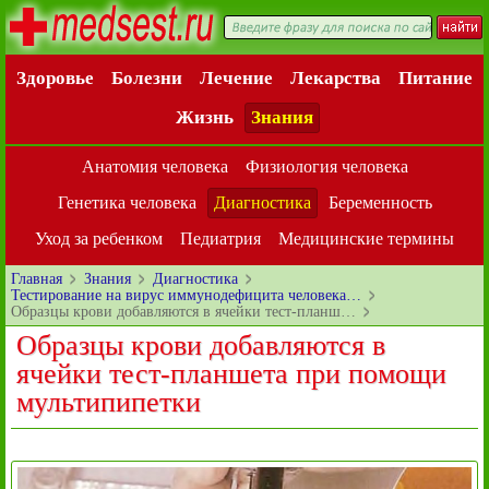
Здоровье
Болезни
Лечение
Лекарства
Питание
Жизнь
Знания
Анатомия человека
Физиология человека
Генетика человека
Диагностика
Беременность
Уход за ребенком
Педиатрия
Медицинские термины
Главная
Знания
Диагностика
Тестирование на вирус иммунодефицита человека…
Образцы крови добавляются в ячейки тест-планш…
Образцы крови добавляются в
ячейки тест-планшета при помощи
мультипипетки