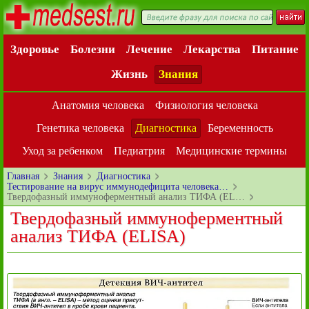
Здоровье
Болезни
Лечение
Лекарства
Питание
Жизнь
Знания
Анатомия человека
Физиология человека
Генетика человека
Диагностика
Беременность
Уход за ребенком
Педиатрия
Медицинские термины
Главная
Знания
Диагностика
Тестирование на вирус иммунодефицита человека…
Твердофазный иммуноферментный анализ ТИФА (EL…
Твердофазный иммуноферментный
анализ ТИФА (ELISA)