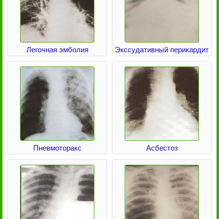
Легочная эмболия
Экссудативный перикардит
Пневмоторакс
Асбестоз