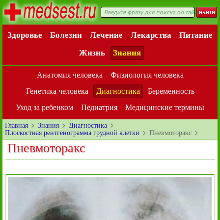
Здоровье
Болезни
Лечение
Лекарства
Питание
Жизнь
Знания
Анатомия человека
Физиология человека
Генетика человека
Диагностика
Беременность
Уход за ребенком
Педиатрия
Медицинские термины
Главная
Знания
Диагностика
Плоскостная рентгенограмма грудной клетки
Пневмоторакс
Пневмоторакс