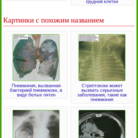
грудной клетки
Картинки с похожим названием
Пневмония, вызванная
Стрептококк может
бактерией пневмококк, в
вызвать серьезные
виде белых пятен
заболевания, такие как
пневмония