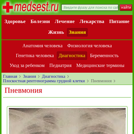
Здоровье
Болезни
Лечение
Лекарства
Питание
Жизнь
Знания
Анатомия человека
Физиология человека
Генетика человека
Диагностика
Беременность
Уход за ребенком
Педиатрия
Медицинские термины
Главная
Знания
Диагностика
Плоскостная рентгенограмма грудной клетки
Пневмония
Пневмония